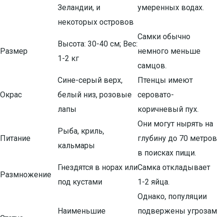
Зеландии, и
умеренных водах.
некоторых островов
Самки обычно
Высота: 30-40 см; Вес:
Размер
немного меньше
1-2 кг
самцов.
Сине-серый верх,
Птенцы имеют
Окрас
белый низ, розовые
серовато-
лапы
коричневый пух.
Они могут нырять на
Рыба, криль,
Питание
глубину до 70 метров
кальмары
в поисках пищи.
Гнездятся в норах или
Самка откладывает
Размножение
под кустами
1-2 яйца.
Однако, популяции
Наименьшие
подвержены угрозам