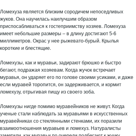
Ломехуза является близким сородичем непоседливых
жуков. Она научилась наилучшим образом
приспосабливаться к гостеприимству хозяев. Ломехуза
имеет небольшие размеры – в длину достигают 5-6
миллиметров. Окрас у нее рыжевато-бурый. Крылья
короткие и блестящие.
Ломехузы, как и муравьи, задирают брюшко и быстро
бегают, подражая хозяевам. Когда жучок встречает
муравья, он ударяет его по голове своими усиками, и даже
если муравей торопится, он задерживается, и кормит
ломехузу, отрыгивая пищу из своего зоба.
Ломехузы нигде помимо муравейников не живут. Когда
ученые стали наблюдать за муравьями в искусственных
муравейниках со стеклянными стенками, их поразили
взаимоотношения муравьев и ломехуз. Натуралисты
заметили, как муравьи по очереди подбегают к жучку,