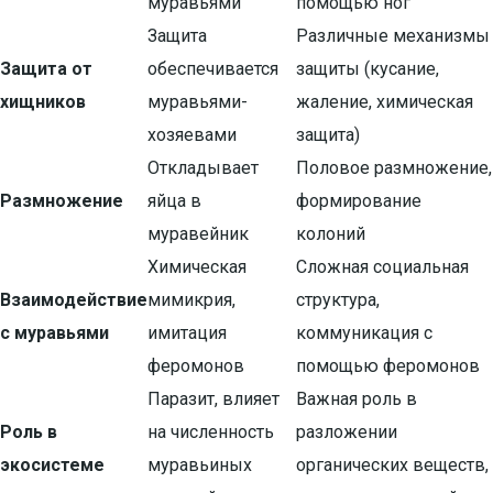
муравьями
помощью ног
Защита
Различные механизмы
Защита от
обеспечивается
защиты (кусание,
хищников
муравьями-
жаление, химическая
хозяевами
защита)
Откладывает
Половое размножение,
Размножение
яйца в
формирование
муравейник
колоний
Химическая
Сложная социальная
Взаимодействие
мимикрия,
структура,
с муравьями
имитация
коммуникация с
феромонов
помощью феромонов
Паразит, влияет
Важная роль в
Роль в
на численность
разложении
экосистеме
муравьиных
органических веществ,