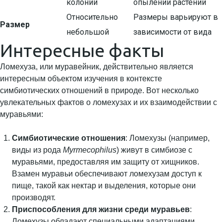
колоний
опылении растений
Относительно
Размеры варьируют в
Размер
небольшой
зависимости от вида
Интересные факты
Ломехуза, или муравейник, действительно является
интересным объектом изучения в контексте
симбиотических отношений в природе. Вот несколько
увлекательных фактов о ломехузах и их взаимодействии с
муравьями:
Симбиотические отношения
: Ломехузы (например,
виды из рода
Myrmecophilus
) живут в симбиозе с
муравьями, предоставляя им защиту от хищников.
Взамен муравьи обеспечивают ломехузам доступ к
пище, такой как нектар и выделения, которые они
производят.
Приспособления для жизни среди муравьев
:
Ломехузы обладают специальными адаптациями,