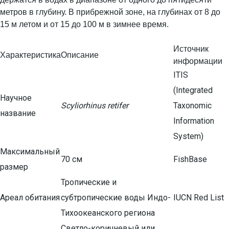
метров в глубину. В прибрежной зоне, на глубинах от 8 до
15 м летом и от 15 до 100 м в зимнее время.
Источник
Характеристика
Описание
информации
ITIS
(Integrated
Научное
Scyliorhinus retifer
Taxonomic
название
Information
System)
Максимальный
70 см
FishBase
размер
Тропические и
Ареал обитания
субтропические воды Индо-
IUCN Red List
Тихоокеанского региона
Светло-коричневый или