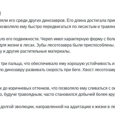
а
ли его среди других динозавров. Его длина достигала при
о позволяло ему быстро передвигаться по лесистым и травя
ало его подвижности. Череп имел характерную форму с бол
 для жизни в лесах. Зубы лесотозавра были приспособлены
у и другие растительные материалы.
 три пальца, что обеспечивало ему хорошую устойчивость 
о динозавру развивать скорость при беге. Хвост лесотоза
х до коричневых оттенков, что позволяло ему сливаться с 
р, будучи травоядным, часто становился добычей более кр
долгой эволюции, направленной на адаптацию к жизни в ле