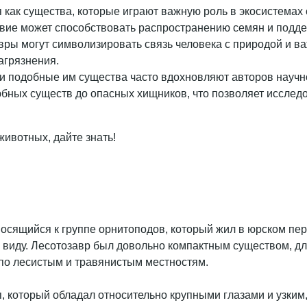
 как существа, которые играют важную роль в экосистемах
твие может способствовать распространению семян и подд
авры могут символизировать связь человека с природой и в
агрязнения.
 и подобные им существа часто вдохновляют авторов научн
бных существ до опасных хищников, что позволяет исследо
ивотных, дайте знать!
носящийся к группе орнитоподов, который жил в юрском пер
виду. Лесотозавр был довольно компактным существом, длин
 по лесистым и травянистым местностям.
, который обладал относительно крупными глазами и узким,