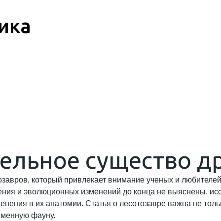
ика
тельное существо д
завров, который привлекает внимание ученых и любителей
ления и эволюционных изменений до конца не выяснены, ис
ения в их анатомии. Статья о лесотозавре важна не тольк
еменную фауну.