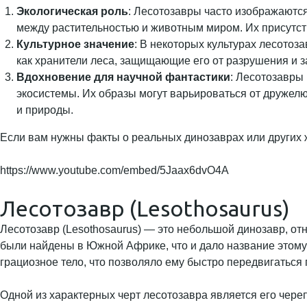
Экологическая роль
: Лесотозавры часто изображаются
между растительностью и животным миром. Их присутс
Культурное значение
: В некоторых культурах лесотоз
как хранители леса, защищающие его от разрушения и з
Вдохновение для научной фантастики
: Лесотозавры
экосистемы. Их образы могут варьироваться от дружелю
и природы.
Если вам нужны факты о реальных динозаврах или других ж
https://www.youtube.com/embed/5Jaax6dvO4A
Лесотозавр (Lesothosaurus)
Лесотозавр (Lesothosaurus) — это небольшой динозавр, от
были найдены в Южной Африке, что и дало название этому 
грациозное тело, что позволяло ему быстро передвигаться
Одной из характерных черт лесотозавра является его череп