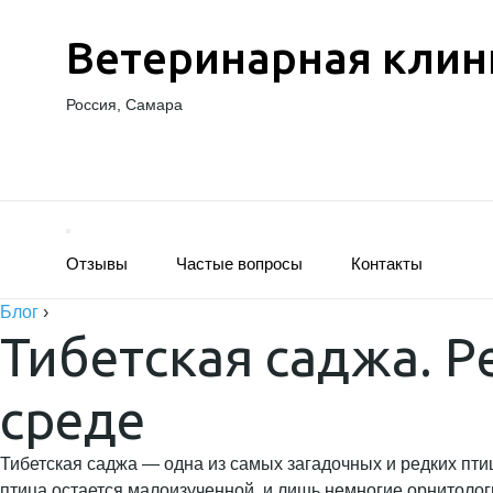
Ветеринарная клин
Россия, Самара
Отзывы
Частые вопросы
Контакты
Блог
›
Тибетская саджа. Р
среде
Тибетская саджа — одна из самых загадочных и редких птиц
птица остается малоизученной, и лишь немногие орнитолог