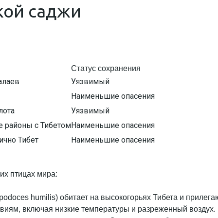
кой саджи
Статус сохранения
алаев
Уязвимый
Наименьшие опасения
лота
Уязвимый
е районы с Тибетом
Наименьшие опасения
ично Тибет
Наименьшие опасения
их птицах мира:
podoces humilis) обитает на высокогорьях Тибета и прилег
виям, включая низкие температуры и разреженный воздух.