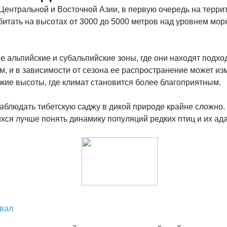
ентральной и Восточной Азии, в первую очередь на террито
битать на высотах от 3000 до 5000 метров над уровнем мор
е альпийские и субальпийские зоны, где они находят подх
м, и в зависимости от сезона ее распространение может и
зкие высоты, где климат становится более благоприятным.
наблюдать тибетскую саджу в дикой природе крайне сложно.
ихся лучше понять динамику популяций редких птиц и их 
рвал