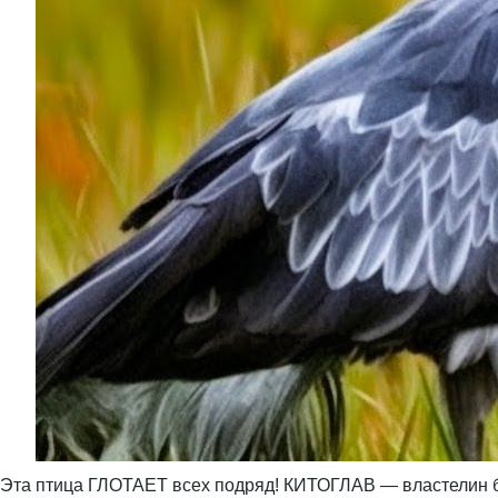
Эта птица ГЛОТАЕТ всех подряд! КИТОГЛАВ — властелин б