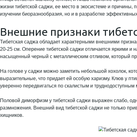
жизни тибетской саджи, ее место в экосистеме и причины, п
изучении биоразнообразия, но и в разработке эффективны
Внешние признаки тибет
Тибетская саджа обладает характерными внешними признака
20-25 см. Оперение тибетской саджи отличается яркими и
насыщенный черный с металлическим отливом, который пр
На голове у саджи можно заметить небольшой хохолок, кот
выразительные, что придает ей особую харизму. Клюв у пт
уверенно передвигаться по скалистым и труднодоступным 
Половой диморфизм у тибетской саджи выражен слабо, одн
размножения. Внешний вид тибетской саджи не только прив
хищников.