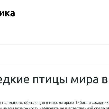
ика
едкие птицы мира в
 на планете, обитающая в высокогорьях Тибета и соседних 
и имели возможность наблюдать ее в естественной среде о