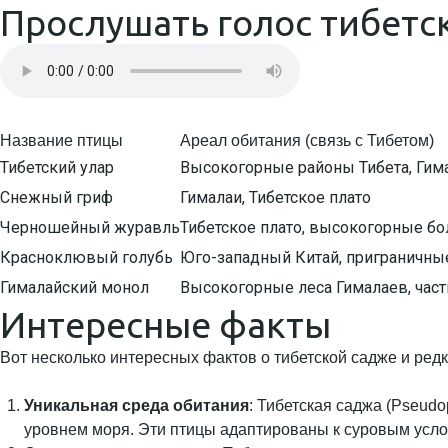
Прослушать голос тибетс
Название птицы
Ареал обитания (связь с Тибетом)
Тибетский улар
Высокогорные районы Тибета, Гим
Снежный гриф
Гималаи, Тибетское плато
Черношейный журавль
Тибетское плато, высокогорные бо
Красноклювый голубь
Юго-западный Китай, приграничны
Гималайский монол
Высокогорные леса Гималаев, част
Интересные факты
Вот несколько интересных фактов о тибетской садже и редк
Уникальная среда обитания
: Тибетская саджа (Pseudo
уровнем моря. Эти птицы адаптированы к суровым усло