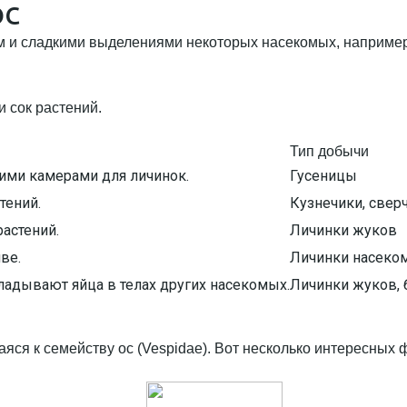
ос
м и сладкими выделениями некоторых насекомых, например
Тип добычи
ими камерами для личинок.
Гусеницы
тений.
Кузнечики, свер
растений.
Личинки жуков
ве.
Личинки насеко
кладывают яйца в телах других насекомых.
Личинки жуков, 
ся к семейству ос (Vespidae). Вот несколько интересных ф