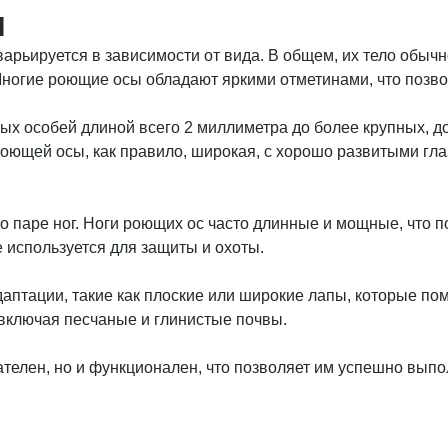
ы
рьируется в зависимости от вида. В общем, их тело обыч
Многие роющие осы обладают яркими отметинами, что позв
ых особей длиной всего 2 миллиметра до более крупных, д
 роющей осы, как правило, широкая, с хорошо развитыми гл
 по паре ног. Ноги роющих ос часто длинные и мощные, что 
е используется для защиты и охоты.
тации, такие как плоские или широкие лапы, которые помо
включая песчаные и глинистые почвы.
телен, но и функционален, что позволяет им успешно выпол