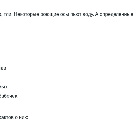
, тли. Некоторые роющие осы пьют воду. А определенные
чки
мых
бабочек
актов о них: