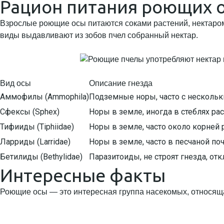
Рацион питания роющих 
Взрослые роющие осы питаются соками растений, нектаро
виды выдавливают из зобов пчел собранный нектар.
Вид осы
Описание гнезда
Аммофилы (Ammophila)
Подземные норы, часто с нескольк
Сфексы (Sphex)
Норы в земле, иногда в стеблях рас
Тифииды (Tiphiidae)
Норы в земле, часто около корней 
Ларриды (Larridae)
Норы в земле, часто в песчаной поч
Бетилиды (Bethylidae)
Паразитоиды, не строят гнезда, от
Интересные факты
Роющие осы — это интересная группа насекомых, относящая