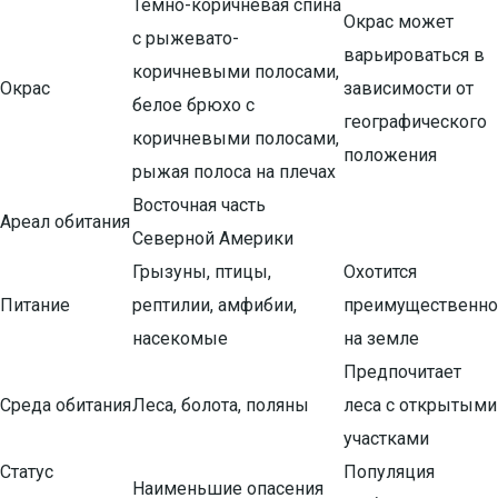
Темно-коричневая спина
Окрас может
с рыжевато-
варьироваться в
коричневыми полосами,
Окрас
зависимости от
белое брюхо с
географического
коричневыми полосами,
положения
рыжая полоса на плечах
Восточная часть
Ареал обитания
Северной Америки
Грызуны, птицы,
Охотится
Питание
рептилии, амфибии,
преимущественно
насекомые
на земле
Предпочитает
Среда обитания
Леса, болота, поляны
леса с открытыми
участками
Статус
Популяция
Наименьшие опасения