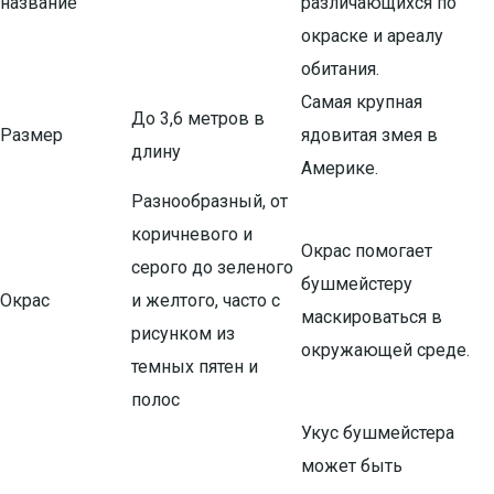
название
различающихся по
окраске и ареалу
обитания.
Самая крупная
До 3,6 метров в
Размер
ядовитая змея в
длину
Америке.
Разнообразный, от
коричневого и
Окрас помогает
серого до зеленого
бушмейстеру
Окрас
и желтого, часто с
маскироваться в
рисунком из
окружающей среде.
темных пятен и
полос
Укус бушмейстера
может быть