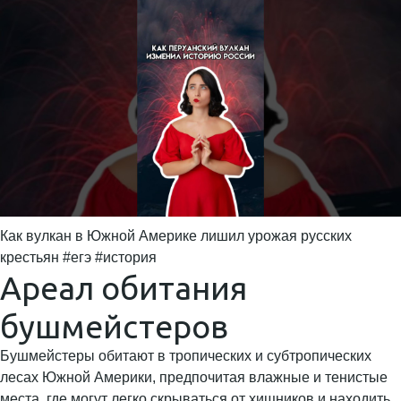
Как вулкан в Южной Америке лишил урожая русских
крестьян #егэ #история
Ареал обитания
бушмейстеров
Бушмейстеры обитают в тропических и субтропических
лесах Южной Америки, предпочитая влажные и тенистые
места, где могут легко скрываться от хищников и находить