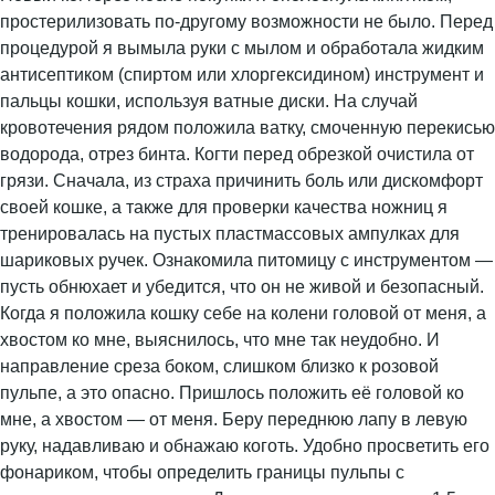
простерилизовать по-другому возможности не было. Перед
процедурой я вымыла руки с мылом и обработала жидким
антисептиком (спиртом или хлоргексидином) инструмент и
пальцы кошки, используя ватные диски. На случай
кровотечения рядом положила ватку, смоченную перекисью
водорода, отрез бинта. Когти перед обрезкой очистила от
грязи. Сначала, из страха причинить боль или дискомфорт
своей кошке, а также для проверки качества ножниц я
тренировалась на пустых пластмассовых ампулках для
шариковых ручек. Ознакомила питомицу с инструментом —
пусть обнюхает и убедится, что он не живой и безопасный.
Когда я положила кошку себе на колени головой от меня, а
хвостом ко мне, выяснилось, что мне так неудобно. И
направление среза боком, слишком близко к розовой
пульпе, а это опасно. Пришлось положить её головой ко
мне, а хвостом — от меня. Беру переднюю лапу в левую
руку, надавливаю и обнажаю коготь. Удобно просветить его
фонариком, чтобы определить границы пульпы с