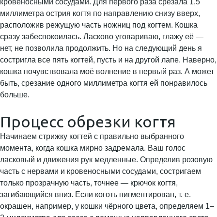
кровеносными сосудами. Для первого раза срезала 1,5
миллиметра острия когтя по направлению снизу вверх,
расположив режущую часть ножниц под когтем. Кошка
сразу забеспокоилась. Ласково уговариваю, глажу её —
нет, не позволила продолжить. Но на следующий день я
состригла все пять когтей, пусть и на другой лапе. Наверно,
кошка почувствовала моё волнение в первый раз. А может
быть, срезание одного миллиметра когтя ей понравилось
больше.
Процесс обрезки когтя
Начинаем стрижку когтей с правильно выбранного
момента, когда кошка мирно задремала. Ваш голос
ласковый и движения рук медленные. Определив розовую
часть с нервами и кровеносными сосудами, состригаем
только прозрачную часть, точнее — крючок когтя,
загибающийся вниз. Если коготь пигментирован, т. е.
окрашен, например, у кошки чёрного цвета, определяем 1–