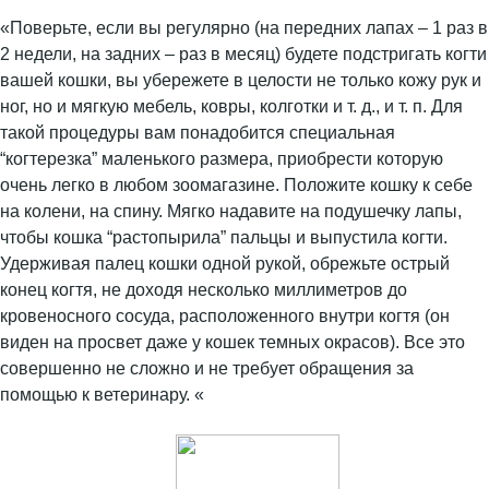
«Поверьте, если вы регулярно (на передних лапах – 1 раз в
2 недели, на задних – раз в месяц) будете подстригать когти
вашей кошки, вы убережете в целости не только кожу рук и
ног, но и мягкую мебель, ковры, колготки и т. д., и т. п. Для
такой процедуры вам понадобится специальная
“когтерезка” маленького размера, приобрести которую
очень легко в любом зоомагазине. Положите кошку к себе
на колени, на спину. Мягко надавите на подушечку лапы,
чтобы кошка “растопырила” пальцы и выпустила когти.
Удерживая палец кошки одной рукой, обрежьте острый
конец когтя, не доходя несколько миллиметров до
кровеносного сосуда, расположенного внутри когтя (он
виден на просвет даже у кошек темных окрасов). Все это
совершенно не сложно и не требует обращения за
помощью к ветеринару. «