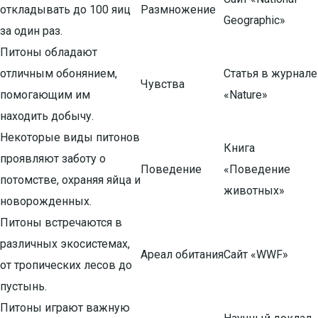
откладывать до 100 яиц
Размножение
Geographic»
за один раз.
Питоны обладают
отличным обонянием,
Статья в журнале
Чувства
помогающим им
«Nature»
находить добычу.
Некоторые виды питонов
Книга
проявляют заботу о
Поведение
«Поведение
потомстве, охраняя яйца и
животных»
новорожденных.
Питоны встречаются в
различных экосистемах,
Ареал обитания
Сайт «WWF»
от тропических лесов до
пустынь.
Питоны играют важную