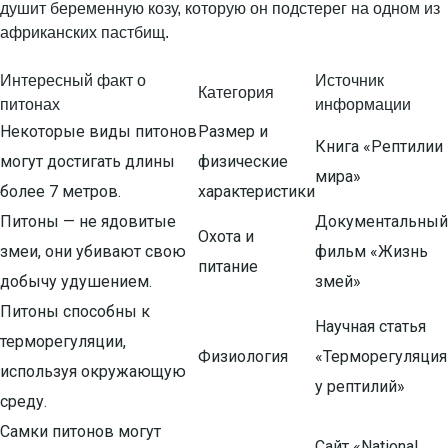
Интересный факт о
Источник
Категория
питонах
информации
Некоторые виды питонов
Размер и
Книга «Рептилии
могут достигать длины
физические
мира»
более 7 метров.
характеристики
Питоны — не ядовитые
Документальный
Охота и
змеи, они убивают свою
фильм «Жизнь
питание
добычу удушением.
змей»
Питоны способны к
Научная статья
терморегуляции,
Физиология
«Терморегуляция
используя окружающую
у рептилий»
среду.
Самки питонов могут
Сайт «National