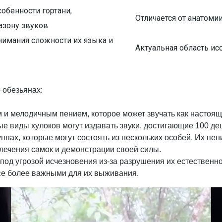
обенности гортани,
Отличается от анатомии
зону звуков
нимания сложности их языка и
Актуальная область ис
 обезьянах:
 и мелодичным пением, которое может звучать как настоящ
е виды хулоков могут издавать звуки, достигающие 100 дец
уппах, которые могут состоять из нескольких особей. Их пе
лечения самок и демонстрации своей силы.
 под угрозой исчезновения из-за разрушения их естествен
се более важными для их выживания.