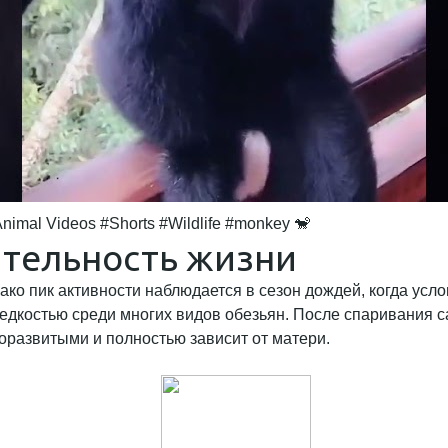
nimal Videos #Shorts #Wildlife #monkey 🐒
тельность жизни
нако пик активности наблюдается в сезон дождей, когда ус
едкостью среди многих видов обезьян. После спаривания 
оразвитыми и полностью зависит от матери.