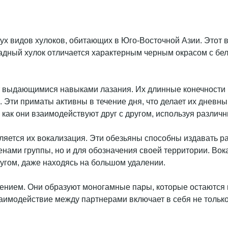
вух видов хулоков, обитающих в Юго-Восточной Азии. Этот в
падный хулок отличается характерным черным окрасом с бе
т выдающимися навыками лазания. Их длинные конечности 
. Эти приматы активны в течение дня, что делает их днев
 как они взаимодействуют друг с другом, используя различ
яется их вокализация. Эти обезьяны способны издавать ра
енами группы, но и для обозначения своей территории. Во
ругом, даже находясь на большом удалении.
ением. Они образуют моногамные пары, которые остаются 
заимодействие между партнерами включает в себя не только 