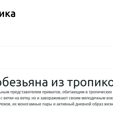
ика
обезьяна из тропик
льным представителем приматов, обитающим в тропических
с ветки на ветку, но и завораживают своим мелодичным вок
оков, их моногамные пары и активный дневной образ жизни