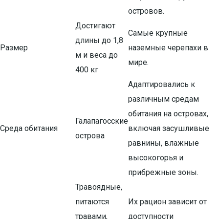
островов.
Достигают
Самые крупные
длины до 1,8
Размер
наземные черепахи в
м и веса до
мире.
400 кг
Адаптировались к
различным средам
обитания на островах,
Галапагосские
Среда обитания
включая засушливые
острова
равнины, влажные
высокогорья и
прибрежные зоны.
Травоядные,
питаются
Их рацион зависит от
травами,
доступности