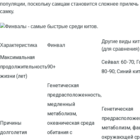
популяции, поскольку самцам становится сложнее прилечь
самку.
Другие виды ки
Характеристика
Финвал
(для сравнения)
Максимальная
Сейвал: 60-70; Г
продолжительность
90+
80-90; Синий кит
жизни (лет)
Генетическая
предрасположенность,
медленный
Генетическая
метаболизм,
предрасположен
Причины
океаническая среда
метаболизм, фа
долголетия
обитания с
окружающей с