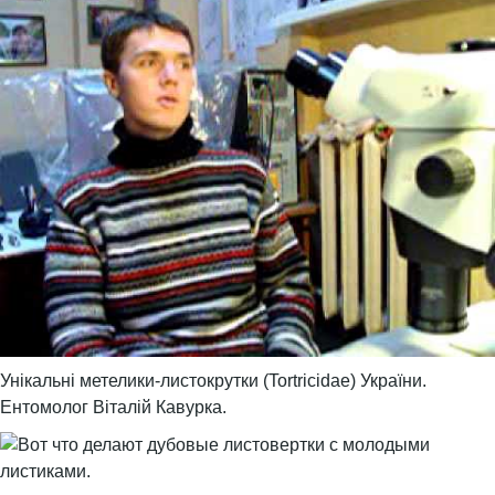
Унікальні метелики-листокрутки (Tortricidae) України.
Ентомолог Віталій Кавурка.