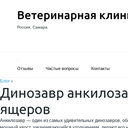
Ветеринарная клин
Россия, Самара
Отзывы
Частые вопросы
Контакты
Блог
›
Динозавр анкилоза
ящеров
Анкилозавр — один из самых удивительных динозавров, оби
мощный хвост, заканчивающийся утолщением, делают его 