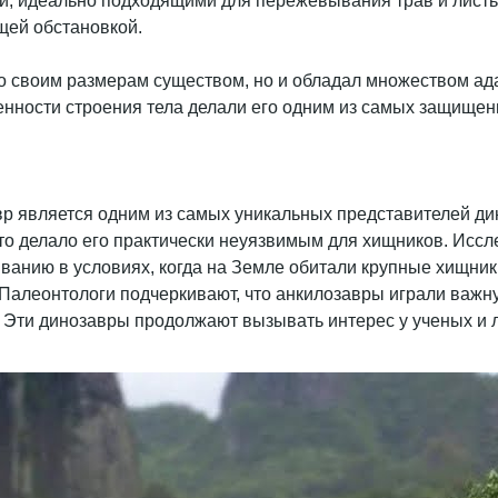
, идеально подходящими для пережевывания трав и листьев
щей обстановкой.
о своим размерам существом, но и обладал множеством ад
бенности строения тела делали его одним из самых защище
авр является одним из самых уникальных представителей д
 делало его практически неуязвимым для хищников. Иссле
анию в условиях, когда на Земле обитали крупные хищники.
Палеонтологи подчеркивают, что анкилозавры играли важну
 Эти динозавры продолжают вызывать интерес у ученых и 