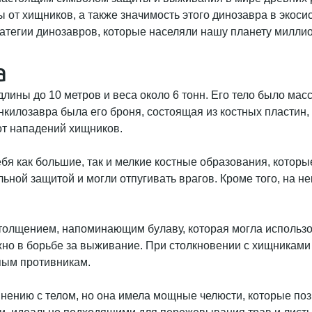
ы от хищников, а также значимость этого динозавра в экос
атегии динозавров, которые населяли нашу планету миллио
а
лины до 10 метров и веса около 6 тонн. Его тело было ма
килозавра была его броня, состоящая из костных пластин, 
т нападений хищников.
бя как большие, так и мелкие костные образования, котор
ной защитой и могли отпугивать врагов. Кроме того, на н
утолщением, напоминающим булаву, которая могла использ
но в борьбе за выживание. При столкновении с хищниками а
пым противникам.
нению с телом, но она имела мощные челюсти, которые по