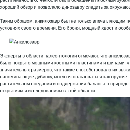
растительностью. Челюсти были оснащены плоскими зубами
хороший обзор и позволяло динозавру следить за окружаю
Таким образом, анкилозавр был не только впечатляющим п
условиях своего времени. Его броня, мощный хвост и осо
Эксперты в области палеонтологии отмечают, что анкилоз
было покрыто мощными костными пластинами и шипами, что
значительных размеров, что также способствовало их выжив
напоминающее дубинку, могло использоваться как оружие. 
растительном поедании и поддержании баланса в природе.
открытиям и исследованиям в этой области.