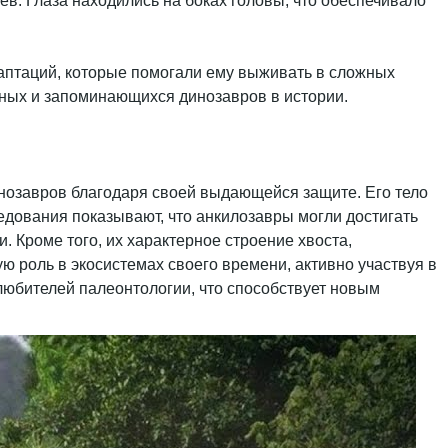
. Глаза находились на боках головы, что обеспечивало
аптаций, которые помогали ему выживать в сложных
нных и запоминающихся динозавров в истории.
инозавров благодаря своей выдающейся защите. Его тело
дования показывают, что анкилозавры могли достигать
 Кроме того, их характерное строение хвоста,
ю роль в экосистемах своего времени, активно участвуя в
любителей палеонтологии, что способствует новым