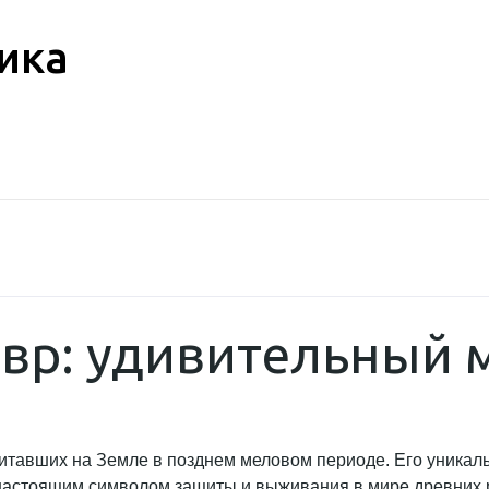
ика
вр: удивительный 
тавших на Земле в позднем меловом периоде. Его уникальн
настоящим символом защиты и выживания в мире древних р