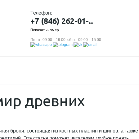
Телефон:
+7 (846) 262-01-..
Показать номер
Пн-пт: 09:00—19:00; сб-вс: 09:00—15:00
мир древних
ая броня, состоящая из костных пластин и шипов, а также
ептилий. Эта статья поможет читателям глубже понять