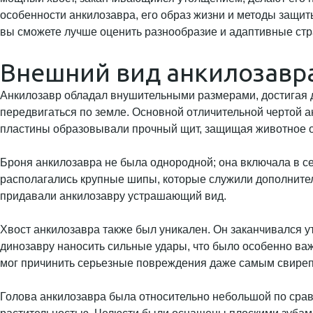
особенности анкилозавра, его образ жизни и методы защит
вы сможете лучше оценить разнообразие и адаптивные стр
Внешний вид анкилозавр
Анкилозавр обладал внушительными размерами, достигая д
передвигаться по земле. Основной отличительной чертой ан
пластины образовывали прочный щит, защищая животное о
Броня анкилозавра не была однородной; она включала в се
располагались крупные шипы, которые служили дополнитель
придавали анкилозавру устрашающий вид.
Хвост анкилозавра также был уникален. Он заканчивался 
динозавру наносить сильные удары, что было особенно важ
мог причинить серьезные повреждения даже самым свире
Голова анкилозавра была относительно небольшой по срав