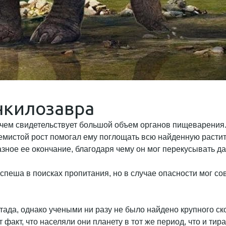
нкилозавра
о чем свидетельствует большой объем органов пищеварения.
земистой рост помогал ему поглощать всю найденную растит
зное ее окончание, благодаря чему он мог перекусывать да
 спеша в поисках пропитания, но в случае опасности мог 
ада, однако учеными ни разу не было найдено крупного ско
т факт, что населяли они планету в тот же период, что и т