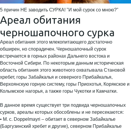
5 причин НЕ заводить СУРКА! "И мой сурок со мною?"
Ареал обитания
черношапочного сурка
Ареал обитания этого млекопитающего достаточно
обширен, но спорадичен. Черношапочный сурок
встречается в горных районах Дальнего востока и
Восточной Сибири. По некоторым данным историческая
область обитания этого животного охватывала Становой
хребет, горы Забайкалья и северного Прибайкалья,
Верхоянскую горную систему, горы Приохотья, Корякское и
Колымское нагорья, а также горы Чукотки и Камчатки.
В данное время существует три подвида черношапочных
сурков, ареалы которых обособлены и не пересекаются:
• M. c. Doppelmayri – обитает в северном Забайкалье
(Баргузинский хребет и другие), северном Прибайкалье