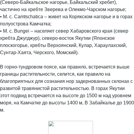
(Северо-Байкальское нагорье, Байкальский хребет),
частично на хребте Зверева и Олекмо-Чарском нагорье;
• M. c. Camtschatica – живет на Корякском нагорье и в горах
полуострова Камчатка;
• M. c. Bungei – населяет север Хабаровского края (север
хребта Джугджур), северо-восток Якутии (Японское
плоскогорье, хребты Верхоянский, Кулар, Хараулахский,
Сунтар-Хаята, Черского, Момский).
В горно-тундровом поясе, как правило, встречается выше
границы растительности, селится, как правило на
благоприятных для сознания нор задернованных склонах с
развитой травянистой растительностью. В горах Якутии
этот подвид встречается на высоте до 1500 м над уровнем
моря, на Камчатке до высоты 1400 м, В Забайкалье до 1900
м.