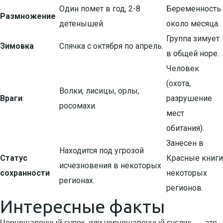
Один помет в год, 2-8
Беременность
Размножение
детенышей.
около месяца.
Группа зимует
Зимовка
Спячка с октября по апрель.
в общей норе.
Человек
(охота,
Волки, лисицы, орлы,
Враги
разрушение
росомахи.
мест
обитания).
Занесен в
Находится под угрозой
Статус
Красные книги
исчезновения в некоторых
сохранности
некоторых
регионах.
регионов.
Интересные факты
Черношапочный сурок, или черношапочный суслик, — это