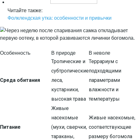
Читайте также:
Фолклендская утка: особенности и привычки
Особенность
В природе
В неволе
Тропические и
Террариум с
субтропические
подходящими
Среда обитания
леса,
параметрами
кустарники,
влажности и
высокая трава
температуры
Живые
насекомые
Живые насекомые,
Питание
(мухи, сверчки,
соответствующие
тараканы,
размеру богомола