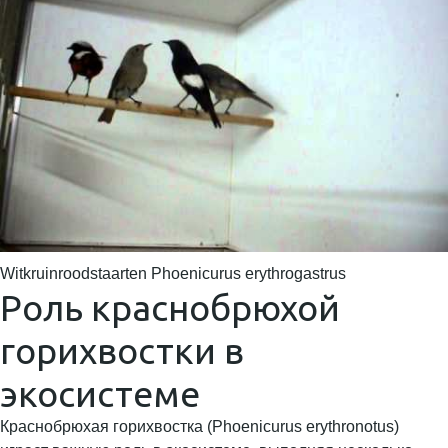
Witkruinroodstaarten Phoenicurus erythrogastrus
Роль краснобрюхой
горихвостки в
экосистеме
Краснобрюхая горихвостка (Phoenicurus erythronotus)