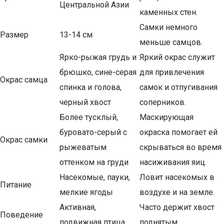
Центральной Азии
каменных стен.
Самки немного
Размер
13-14 см
меньше самцов.
Ярко-рыжая грудь и
Яркий окрас служит
брюшко, сине-серая
для привлечения
Окрас самца
спинка и голова,
самок и отпугивания
черный хвост
соперников.
Более тусклый,
Маскирующая
буровато-серый с
окраска помогает ей
Окрас самки
рыжеватым
скрываться во время
оттенком на груди
насиживания яиц.
Насекомые, пауки,
Ловит насекомых в
Питание
мелкие ягоды
воздухе и на земле.
Активная,
Часто держит хвост
Поведение
подвижная птица
поднятым.