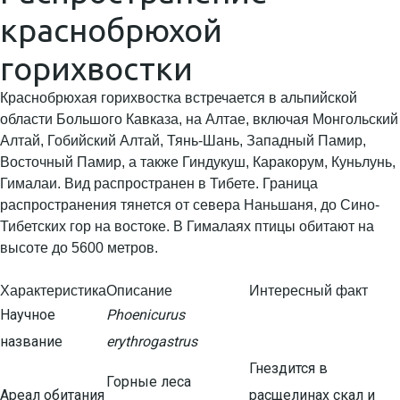
краснобрюхой
горихвостки
Краснобрюхая горихвостка встречается в альпийской
области Большого Кавказа, на Алтае, включая Монгольский
Алтай, Гобийский Алтай, Тянь-Шань, Западный Памир,
Восточный Памир, а также Гиндукуш, Каракорум, Куньлунь,
Гималаи. Вид распространен в Тибете. Граница
распространения тянется от севера Наньшаня, до Сино-
Тибетских гор на востоке. В Гималаях птицы обитают на
высоте до 5600 метров.
Характеристика
Описание
Интересный факт
Научное
Phoenicurus
название
erythrogastrus
Гнездится в
Горные леса
Ареал обитания
расщелинах скал и