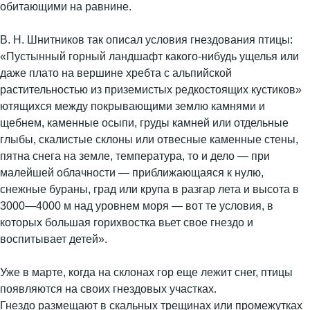
обитающими на равнине.
В. Н. Шнитников так описал условия гнездования птицы:
«Пустынный горный ландшафт какого-нибудь ущелья или
даже плато на вершине хребта с альпийской
растительностью из приземистых редкостоящих кустиков»
ютящихся между покрывающими землю камнями и
щебнем, каменные осыпи, груды камней или отдельные
глыбы, скалистые склоны или отвесные каменные стены,
пятна снега на земле, температура, то и дело — при
малейшей облачности — приближающаяся к нулю,
снежные бураны, град или крупа в разгар лета и высота в
3000—4000 м над уровнем моря — вот те условия, в
которых большая горихвостка вьет свое гнездо и
воспитывает детей».
Уже в марте, когда на склонах гор еще лежит снег, птицы
появляются на своих гнездовых участках.
Гнездо размещают в скальных трещинах или промежутках