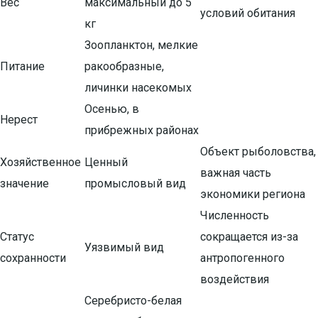
Вес
максимальный до 5
условий обитания
кг
Зоопланктон, мелкие
Питание
ракообразные,
личинки насекомых
Осенью, в
Нерест
прибрежных районах
Объект рыболовства,
Хозяйственное
Ценный
важная часть
значение
промысловый вид
экономики региона
Численность
Статус
сокращается из-за
Уязвимый вид
сохранности
антропогенного
воздействия
Серебристо-белая