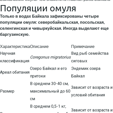
Популяции омуля
Только в водах Байкала зафиксированы четыре
популяции омуля: северобайкальская, посольская,
селенгинская и чивыркуйская. Иногда выделают еще
баргузинскую.
Характеристика
Описание
Примечание
Научная
Вид рыб семейства
Coregonus migratorius
классификация
сиговых
Озеро Байкал и его
Эндемик озера
Ареал обитания
притоки
Байкал
В среднем 30-40 см,
Зависит от возраста и
Размер
максимальный до 60
условий обитания
см
В среднем 0,5-1 кг,
Зависит от возраста и