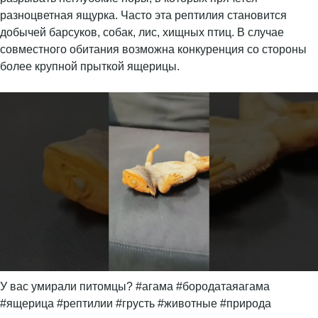
разноцветная ящурка. Часто эта рептилия становится
добычей барсуков, собак, лис, хищных птиц. В случае
совместного обитания возможна конкуренция со стороны
более крупной прыткой ящерицы.
У вас умирали питомцы? #агама #бородатаяагама
#ящерица #рептилии #грусть #животные #природа