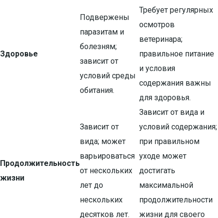
Требует регулярных
Подвержены
осмотров
паразитам и
ветеринара;
болезням;
Здоровье
правильное питание
зависит от
и условия
условий среды
содержания важны
обитания.
для здоровья.
Зависит от вида и
Зависит от
условий содержания;
вида; может
при правильном
варьироваться
уходе может
Продолжительность
от нескольких
достигать
жизни
лет до
максимальной
нескольких
продолжительности
десятков лет.
жизни для своего