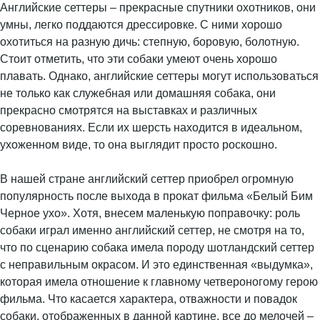
Английские сеттеры – прекрасные спутники охотников, они
умны, легко поддаются дрессировке. С ними хорошо
охотиться на разную дичь: степную, боровую, болотную.
Стоит отметить, что эти собаки умеют очень хорошо
плавать. Однако, английские сеттеры могут использоваться
не только как служебная или домашняя собака, они
прекрасно смотрятся на выставках и различных
соревнованиях. Если их шерсть находится в идеальном,
ухоженном виде, то она выглядит просто роскошно.
В нашей стране английский сеттер приобрел огромную
популярность после выхода в прокат фильма «Белый Бим
Черное ухо». Хотя, внесем маленькую поправочку: роль
собаки играл именно английский сеттер, не смотря на то,
что по сценарию собака имела породу шотландский сеттер
с неправильным окрасом. И это единственная «выдумка»,
которая имела отношение к главному четвероногому герою
фильма. Что касается характера, отважности и повадок
собаки, отображенных в данной картине, все до мелочей –