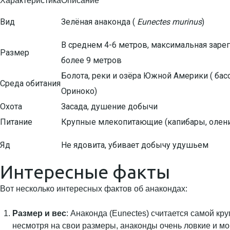
Характеристика
Описание
Вид
Зелёная анаконда (
Eunectes murinus
)
В среднем 4-6 метров, максимальная заре
Размер
более 9 метров
Болота, реки и озёра Южной Америки ( ба
Среда обитания
Ориноко)
Охота
Засада, душение добычи
Питание
Крупные млекопитающие (капибары, олени)
Яд
Не ядовита, убивает добычу удушьем
Интересные факты
Вот несколько интересных фактов об анакондах:
Размер и вес
: Анаконда (Eunectes) считается самой кр
несмотря на свои размеры, анаконды очень ловкие и могу