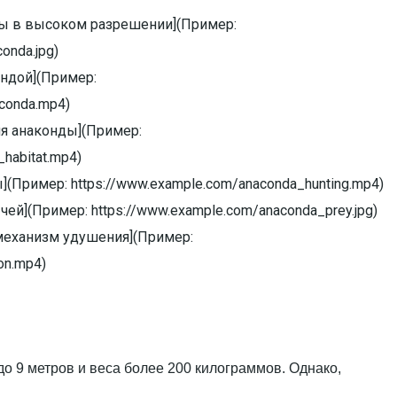
ды в высоком разрешении](Пример:
onda.jpg)
ондой](Пример:
aconda.mp4)
ия анаконды](Пример:
habitat.mp4)
(Пример: https://www.example.com/anaconda_hunting.mp4)
ей](Пример: https://www.example.com/anaconda_prey.jpg)
механизм удушения](Пример:
on.mp4)
до 9 метров и веса более 200 килограммов. Однако,