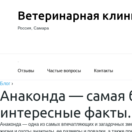
Ветеринарная клин
Россия, Самара
Отзывы
Частые вопросы
Контакты
Блог
›
Анаконда — самая 
интересные факты.
Анаконда — одна из самых впечатляющих и загадочных змей
жизни и охоты анаконды, ее размеры и повадки, а также п