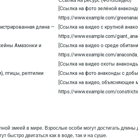
Ссылка на ресурс (Фото/Видео)
[Ссылка на фото зелёной анакон
https://www.example.com/greenanac
гистрированная длина —
[Ссылка на видео с крупной анак
https://www.example.com/giant_an
ссейны Амазонки и
[Ссылка на видео о среде обитан
https://www.example.com/anaconda_
[Ссылка на видео охоты анаконды]
, птицы, рептилии
[Ссылка на фото анаконды с добыч
[Ссылка на видео, объясняющее 
https://www.example.com/constricti
упной змеей в мире. Взрослые особи могут достигать длины 
т быстро двигаться как в воде, так и на суше.