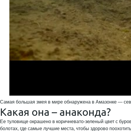
Самая большая змея в мире обнаружена в Амазонке — сев
Какая она – анаконда?
Ее туловище окрашено в коричневато-зеленый цвет с буро
болотах, где самые лучшие места, чтобы здорово поохотить