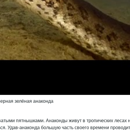
ерная зелёная анаконда
ватыми пятнышками. Анаконды живут в тропических лесах 
ся. Удав-анаконда большую часть своего времени проводит 