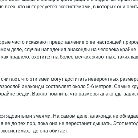
я всех, кто интересуется экосистемами, в которых они обит
орые часто искажают представление о ее настоящей приро
амом деле, случаи нападения анаконды на человека крайне 
а, как правило, охотится на более мелких животных, таких 
считают, что эти змеи могут достигать невероятных разме
 взрослой анаконды составляет около 5-6 метров. Самые к
 крайне редки. Важно помнить, что размеры анаконды завися
ся ядовитыми змеями. На самом деле, анаконда не обладае
я ее до тех пор, пока она не перестанет дышать. Этот мет
косистемах, где она обитает.