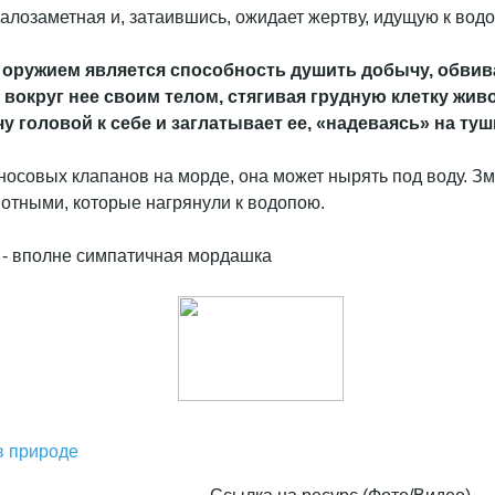
малозаметная и, затаившись, ожидает жертву, идущую к вод
 оружием является способность душить добычу, обвив
округ нее своим телом, стягивая грудную клетку живот
 головой к себе и заглатывает ее, «надеваясь» на туш
носовых клапанов на морде, она может нырять под воду. Зм
тными, которые нагрянули к водопою.
в природе