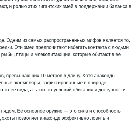
ают, и ролью этих гигантских змей в поддержании баланса в
де. Одним из самых распространенных мифов является то,
редки. Эти змеи предпочитают избегать контакта с людьми
как рыбы, птицы и млекопитающие, которые обитают в ее
ров, превышающих 10 метров в длину. Хотя анаконды
рупные экземпляры, зафиксированные в природе,
т от ее вида, а также от условий обитания и доступности
т ядом. Ее основное оружие — это сила и способность
од охоты позволяет анаконде эффективно ловить и