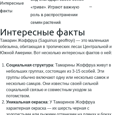
Интересные
«гриве». Играют важную
—
факты
роль в распространении
семян растений.
Интересные факты
Тамарин Жоффруа (Saguinus geoffroyi) — это маленькая
обезьяна, обитающая в тропических лесах Центральной и
Южной Америки. Вот несколько интересных фактов о ней:
Социальная структура
: Тамарины Жоффруа живут в
небольших группах, состоящих из 3-15 особей. Эти
группы обычно включают одну или несколько самок и
несколько самцов. Они известны своей сильной
социальной связью и совместным уходом за
потомством.
Уникальная окраска
: У Тамаринов Жоффруа
характерная окраска — их шерсть черная с
золотистыми или рыжими оттенками на плечах и боках.