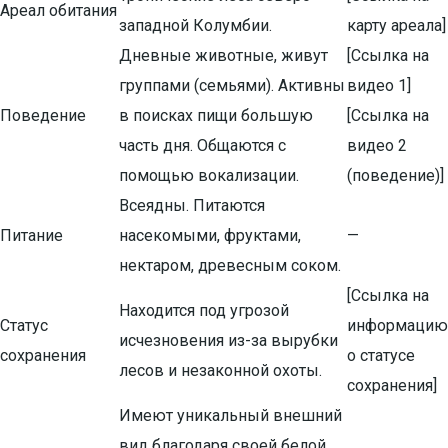
Ареал обитания
западной Колумбии.
карту ареала]
Дневные животные, живут
[Ссылка на
группами (семьями). Активны
видео 1]
Поведение
в поисках пищи большую
[Ссылка на
часть дня. Общаются с
видео 2
помощью вокализации.
(поведение)]
Всеядны. Питаются
Питание
насекомыми, фруктами,
—
нектаром, древесным соком.
[Ссылка на
Находится под угрозой
Статус
информацию
исчезновения из-за вырубки
сохранения
о статусе
лесов и незаконной охоты.
сохранения]
Имеют уникальный внешний
вид благодаря своей белой