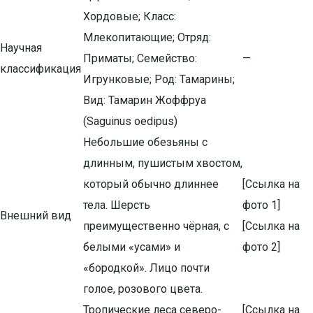
Хордовые; Класс:
Млекопитающие; Отряд:
Научная
Приматы; Семейство:
—
классификация
Игрунковые; Род: Тамарины;
Вид: Тамарин Жоффруа
(Saguinus oedipus)
Небольшие обезьяны с
длинным, пушистым хвостом,
который обычно длиннее
[Ссылка на
тела. Шерсть
фото 1]
Внешний вид
преимущественно чёрная, с
[Ссылка на
белыми «усами» и
фото 2]
«бородкой». Лицо почти
голое, розового цвета.
Тропические леса северо-
[Ссылка на