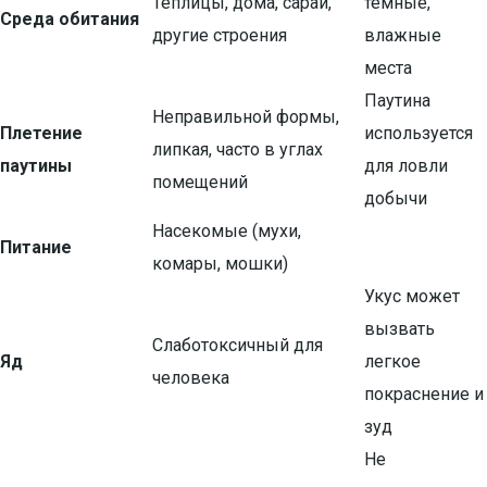
Теплицы, дома, сараи,
темные,
Среда обитания
другие строения
влажные
места
Паутина
Неправильной формы,
Плетение
используется
липкая, часто в углах
паутины
для ловли
помещений
добычи
Насекомые (мухи,
Питание
комары, мошки)
Укус может
вызвать
Слаботоксичный для
Яд
легкое
человека
покраснение и
зуд
Не