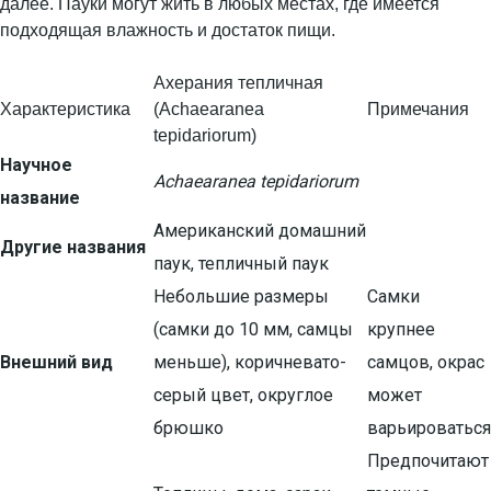
далее. Пауки могут жить в любых местах, где имеется
подходящая влажность и достаток пищи.
Ахерания тепличная
Характеристика
(Achaearanea
Примечания
tepidariorum)
Научное
Achaearanea tepidariorum
название
Американский домашний
Другие названия
паук, тепличный паук
Небольшие размеры
Самки
(самки до 10 мм, самцы
крупнее
Внешний вид
меньше), коричневато-
самцов, окрас
серый цвет, округлое
может
брюшко
варьироваться
Предпочитают