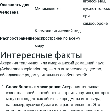
агрессивны,
Опасность для
Минимальная
кусают только
человека
при
самообороне
Космополитический вид,
Распространение
распространен по всему
миру
Интересные факты
Ахерания тепличная, или американский домашний паук
(Achaeranea tepidariorum), — это интересное существо,
обладающее рядом уникальных особенностей:
Способность к маскировке
: Ахерания тепличная
известна своей способностью строить паутины, которые
могут выглядеть как обычные предметы интерьера,
например, кусочки бумаги или растительность. Это
помогает пауку скрываться от хищников и привлекать