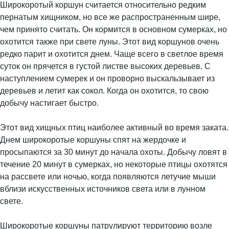
Широкоротый коршун считается относительно редким
пернатым хищником, но все же распространенным шире,
чем принято считать. Он кормится в основном сумерках, но
охотится также при свете луны. Этот вид коршунов очень
редко парит и охотится днем. Чаще всего в светлое время
суток он прячется в густой листве высоких деревьев. С
наступлением сумерек и он проворно выскальзывает из
деревьев и летит как сокол. Когда он охотится, то свою
добычу настигает быстро.
Этот вид хищных птиц наиболее активный во время заката.
Днем широкоротые коршуны спят на жердочке и
просыпаются за 30 минут до начала охоты. Добычу ловят в
течение 20 минут в сумерках, но некоторые птицы охотятся
на рассвете или ночью, когда появляются летучие мыши
вблизи искусственных источников света или в лунном
свете.
Широкоротые коршуны патрулируют территорию возле