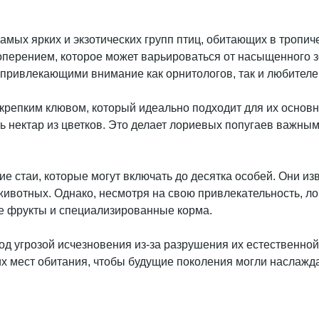
амых ярких и экзотических групп птиц, обитающих в тропич
перением, которое может варьироваться от насыщенного зе
привлекающими внимание как орнитологов, так и любителе
крепким клювом, который идеально подходит для их основно
ть нектар из цветков. Это делает лориевых попугаев важ
 стаи, которые могут включать до десятка особей. Они из
вотных. Однако, несмотря на свою привлекательность, лор
е фрукты и специализированные корма.
д угрозой исчезновения из-за разрушения их естественной
их мест обитания, чтобы будущие поколения могли наслажда