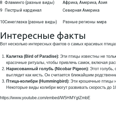
8
Фламинго (разные виды)
Африка, Америка, Азия
9
Пестрый кардинал
Северная Америка
10
Синеглазка (разные виды)
Разные регионы мира
Интересные факты
Вот несколько интересных фактов о самых красивых птица
Калитка (Bird of Paradise)
: Эти птицы известны не тол
красочные ритуалы, чтобы привлечь самок, включая ра
Нарисованный голубь (Nicobar Pigeon)
: Этот голубь
выглядит как кисть. Он считается ближайшим родственн
Птица-колибри (Hummingbird)
: Эти крошечные птицы 
Некоторые виды колибри могут развивать скорость до 10
https://www.youtube.com/embed/W5HMYgtZmbE