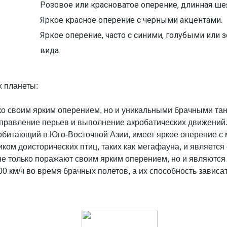
Розовое или красноватое оперение, длинная шея
Яркое красное оперение с черными акцентами.
Яркое оперение, часто с синими, голубыми или 
вида.
х планеты:
ько своим ярким оперением, но и уникальными брачными т
справление перьев и выполнение акробатических движений
, обитающий в Юго-Восточной Азии, имеет яркое оперение с
иком доисторических птиц, таких как мегафауна, и являетс
не только поражают своим ярким оперением, но и являются
0 км/ч во время брачных полетов, а их способность зависат