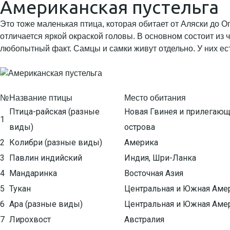
Американская пустельга
Это тоже маленькая птица, которая обитает от Аляски до О
отличается яркой окраской головы. В основном состоит из
любопытный факт. Самцы и самки живут отдельно. У них ес
№
Название птицы
Место обитания
Птица-райская (разные
Новая Гвинея и прилегаю
1
виды)
острова
2
Колибри (разные виды)
Америка
3
Павлин индийский
Индия, Шри-Ланка
4
Мандаринка
Восточная Азия
5
Тукан
Центральная и Южная Аме
6
Ара (разные виды)
Центральная и Южная Аме
7
Лирохвост
Австралия