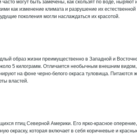
асто могут быть замечены, как скользят по воде, ныряют и
такими как изменение климата и разрушение их естественно
будущие поколения могли наслаждаться их красотой.
оседлый образ жизни преимущественно в Западной и Восточн
с около 5 килограмм. Отличается необычным внешним видом,
нируют на фоне черно-белого окраса туловища. Питаются 
еты властей.
ихся птиц Северной Америки. Его ярко-красное оперение, 
мную окраску, которая включает в себя коричневые и красны