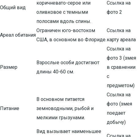
коричневато-серое или
Ссылка на
Общий вид
оливковое с темными
фото 2
полосами вдоль спины.
Ограничен юго-востоком
Ссылка на
Ареал обитания
США, в основном во Флориде.
карту ареала
Ссылка на
фото 3 (змея
Взрослые особи достигают
Размер
в сравнении
длины 40-60 см.
с
предметом)
Ссылка на
В основном питается
фото (змея
Питание
земноводными, рыбой и
поедает
мелкими грызунами.
добычу)
Вид вызывает наименьшее
Ссылка на