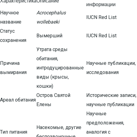
Характеристика
Описание
информации
Научное
Acrocephalus
IUCN Red List
название
wollebaeki
Статус
Вымерший
IUCN Red List
сохранения
Утрата среды
обитания,
Причина
Научные публикации,
интродуцированные
вымирания
исследования
виды (крысы,
кошки)
Остров Святой
Исторические записи,
Ареал обитания
Елены
научные публикации
Научные
предположения,
Насекомые, другие
Тип питания
аналогия с
беспозвоночные