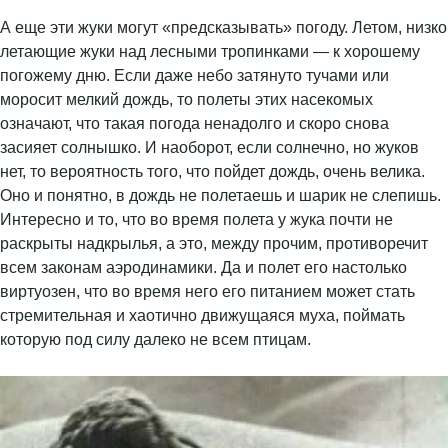
А еще эти жуки могут «предсказывать» погоду. Летом, низко
летающие жуки над лесными тропинками — к хорошему
погожему дню. Если даже небо затянуто тучами или
моросит мелкий дождь, то полеты этих насекомых
означают, что такая погода ненадолго и скоро снова
засияет солнышко. И наоборот, если солнечно, но жуков
нет, то вероятность того, что пойдет дождь, очень велика.
Оно и понятно, в дождь не полетаешь и шарик не слепишь.
Интересно и то, что во время полета у жука почти не
раскрыты надкрылья, а это, между прочим, противоречит
всем законам аэродинамики. Да и полет его настолько
виртуозен, что во время него его питанием может стать
стремительная и хаотично движущаяся муха, поймать
которую под силу далеко не всем птицам.