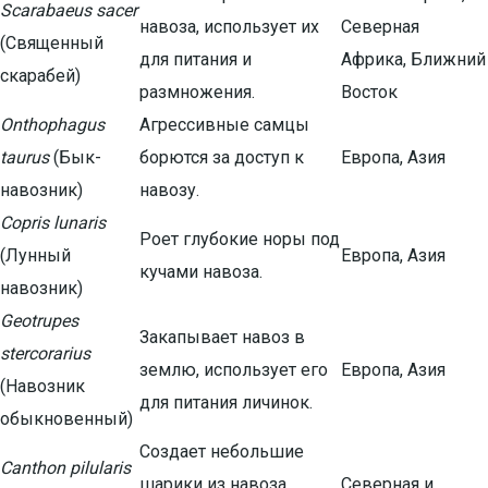
Scarabaeus sacer
навоза, использует их
Северная
(Священный
для питания и
Африка, Ближний
скарабей)
размножения.
Восток
Onthophagus
Агрессивные самцы
taurus
(Бык-
борются за доступ к
Европа, Азия
навозник)
навозу.
Copris lunaris
Роет глубокие норы под
(Лунный
Европа, Азия
кучами навоза.
навозник)
Geotrupes
Закапывает навоз в
stercorarius
землю, использует его
Европа, Азия
(Навозник
для питания личинок.
обыкновенный)
Создает небольшие
Canthon pilularis
шарики из навоза,
Северная и