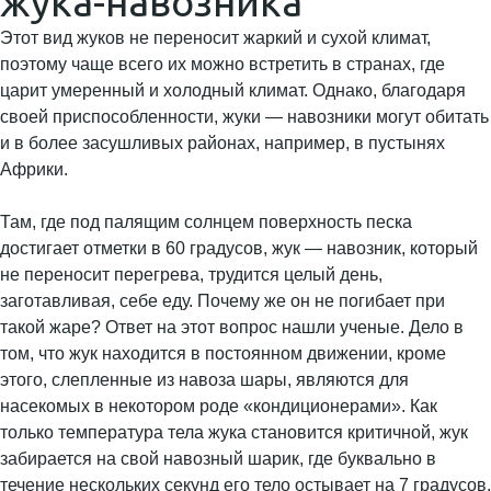
жука-навозника
Этот вид жуков не переносит жаркий и сухой климат,
поэтому чаще всего их можно встретить в странах, где
царит умеренный и холодный климат. Однако, благодаря
своей приспособленности, жуки — навозники могут обитать
и в более засушливых районах, например, в пустынях
Африки.
Там, где под палящим солнцем поверхность песка
достигает отметки в 60 градусов, жук — навозник, который
не переносит перегрева, трудится целый день,
заготавливая, себе еду. Почему же он не погибает при
такой жаре? Ответ на этот вопрос нашли ученые. Дело в
том, что жук находится в постоянном движении, кроме
этого, слепленные из навоза шары, являются для
насекомых в некотором роде «кондиционерами». Как
только температура тела жука становится критичной, жук
забирается на свой навозный шарик, где буквально в
течение нескольких секунд его тело остывает на 7 градусов.