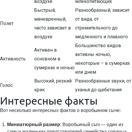
воздухе
млекопитающих
Быстрый,
Разнообразный, зависит
маневренный,
от вида, от
Полет
часто зависает в
стремительного до
воздухе
медленного и плавного
Большинство видов
Активен в
активны ночью,
Активность
основном в
некоторые – в сумерках
сумерках и ночью
или днем
Высокий, резкий
Разнообразные звуки, от
Голос
крик
уханья до щебетания
Интересные факты
Вот несколько интересных фактов о воробьином сыче:
Миниатюрный размер
: Воробьиный сыч — один из
самых маленьких представителей семейства совиных.