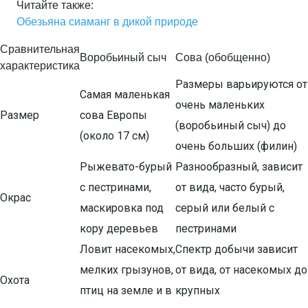
Читайте также:
Обезьяна сиаманг в дикой природе
Сравнительная
Воробьиный сыч
Сова (обобщенно)
характеристика
Размеры варьируются от
Самая маленькая
очень маленьких
Размер
сова Европы
(воробьиный сыч) до
(около 17 см)
очень больших (филин)
Рыжевато-бурый
Разнообразный, зависит
с пестринами,
от вида, часто бурый,
Окрас
маскировка под
серый или белый с
кору деревьев
пестринами
Ловит насекомых,
Спектр добычи зависит
мелких грызунов,
от вида, от насекомых до
Охота
птиц на земле и в
крупных