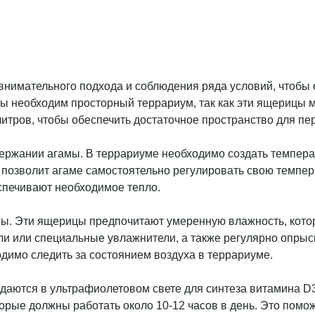
нимательного подхода и соблюдения ряда условий, чтобы о
мы необходим просторный террариум, так как эти ящерицы 
итров, чтобы обеспечить достаточное пространство для пе
ржании агамы. В террариуме необходимо создать температ
то позволит агаме самостоятельно регулировать свою темпе
спечивают необходимое тепло.
мы. Эти ящерицы предпочитают умеренную влажность, кото
и или специальные увлажнители, а также регулярно опрыс
димо следить за состоянием воздуха в террариуме.
аются в ультрафиолетовом свете для синтеза витамина D3
рые должны работать около 10-12 часов в день. Это помож