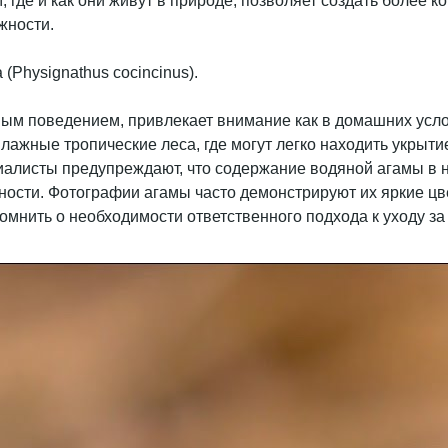
 где и как они живут в природе, позволяет создать более 
жности.
ым поведением, привлекает внимание как в домашних услови
ажные тропические леса, где могут легко находить укрыти
алисты предупреждают, что содержание водяной агамы в н
ости. Фотографии агамы часто демонстрируют их яркие цве
омнить о необходимости ответственного подхода к уходу з