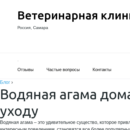
Ветеринарная клин
Россия, Самара
Отзывы
Частые вопросы
Контакты
Блог
›
Водяная агама дома
уходу
Водяная агама – это удивительное существо, которое прив
интересным поведением, становятся все более популярны