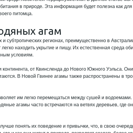
итания в природе. Эта информация будет полезна как для те
воего питомца.
одяных агам
х и субтропических регионах, преимущественно в Австрал
 легко находить укрытие и пищу. Их естественная среда об
чным условиям.
 континента, от Квинсленда до Нового Южного Уэльса. Они
таются. В Новой Гвинее агамы также распространены в тро
воляет им легко перемещаться между сушей и водоемами. О
одяные агамы часто встречаются на ветвях деревьев, где о
учше понять их поведение и привычки, что, в свою очередь