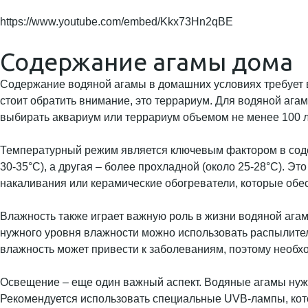
https://www.youtube.com/embed/Kkx73Hn2qBE
Содержание агамы дома
Содержание водяной агамы в домашних условиях требует в
стоит обратить внимание, это террариум. Для водяной ага
выбирать аквариум или террариум объемом не менее 100 л
Температурный режим является ключевым фактором в соде
30-35°C), а другая – более прохладной (около 25-28°C). Э
накаливания или керамические обогреватели, которые обе
Влажность также играет важную роль в жизни водяной ага
нужного уровня влажности можно использовать распылител
влажность может привести к заболеваниям, поэтому необхо
Освещение – еще один важный аспект. Водяные агамы нужд
Рекомендуется использовать специальные UVB-лампы, кото