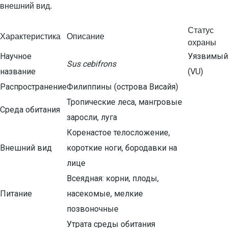
Статус
Характеристика
Описание
охраны
Научное
Уязвимый
Sus cebifrons
название
(VU)
Распространение
Филиппины (острова Висайя)
Тропические леса, мангровые
Среда обитания
заросли, луга
Коренастое телосложение,
Внешний вид
короткие ноги, бородавки на
лице
Всеядная: корни, плоды,
Питание
насекомые, мелкие
позвоночные
Утрата среды обитания