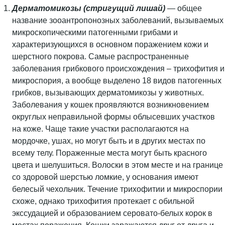
Дерматомикозы (стригущий лишай)
—
общее
название зооантропонозных заболеваний, вызываемых
микроскопическими патогенными грибами и
характеризующихся в основном поражением кожи и
шерстного покрова. Самые распространенные
заболевания грибкового происхождения – трихофития и
микроспория, а вообще выделено 18 видов патогенных
грибков, вызывающих дерматомикозы у животных.
Заболевания у кошек проявляются возникновением
округлых неправильной формы облысевших участков
на коже. Чаще такие участки располагаются на
мордочке, ушах, но могут быть и в других местах по
всему телу. Пораженные места могут быть красного
цвета и шелушиться. Волоски в этом месте и на границе
со здоровой шерстью ломкие, у основания имеют
белесый чехольчик. Течение трихофитии и микроспории
схоже, однако трихофития протекает с обильной
экссудацией и образованием серовато-белых корок в