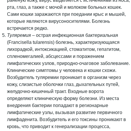
раненую кожу, вирус выделяется с истечениями из носа,
рта, глаз, а также с мочой и молоком больных кошек.
Сами кошки заражаются при поедании крыс и мышей,
которые являются вирусоносителями. Болезнь
встречается редко.
Туляремия
– острая инфекционная бактериальная
(Francisella tularensis) болезнь, характеризующаяся
лихорадкой, интоксикацией, стоматитом, гепатитом,
спленомегалией, абсцессами и поражением
лимфатических узлов, природно-очаговое заболевание.
Клинические симптомы у человека и кошки схожи.
Возбудитель туляремии проникает в организм через
кожу, слизистые оболочки глаз, дыхательных путей,
желудочно-кишечный тракт. Входные ворота
определяют клиническую форму болезни. Из места
внедрения бактерии попадают в регионарные
лимфатические узлы, вызывая развитие первичного
лимфаденита. Возбудитель и его токсины проникают в
кровь, что приводит к генерализации процесса,