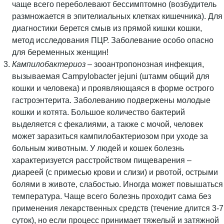
чаще всего переболевают бессимптомно (возбудитель
размножается в эпителиальных клетках кишечника). Для
диагностики берется смыв из прямой кишки кошки,
метод исследования ПЦР. Заболевание особо опасно
для беременных женщин!
Кампилобактериоз
– зооантропонозная инфекция,
вызываемая Campylobacter jejuni (штамм общий для
кошки и человека) и проявляющаяся в форме острого
гастроэнтерита. Заболеванию подвержены молодые
кошки и котята. Большое количество бактерий
выделяется с фекалиями, а также с мочой, человек
может заразиться кампилобактериозом при уходе за
больным животным. У людей и кошек болезнь
характеризуется расстройством пищеварения –
диареей (с примесью крови и слизи) и рвотой, острыми
болями в животе, слабостью. Иногда может повышаться
температура. Чаще всего болезнь проходит сама без
применения лекарственных средств (течение длится 3-7
суток), но если процесс принимает тяжелый и затяжной