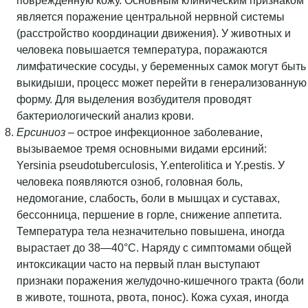
повреждённую кожу. Основным клиническим признаком
является поражение центральной нервной системы
(расстройство координации движения). У животных и
человека повышается температура, поражаются
лимфатические сосуды, у беременных самок могут быть
выкидыши, процесс может перейти в генерализованную
форму. Для выделения возбудителя проводят
бактериологический анализ крови.
Ерсиниоз
– острое инфекционное заболевание,
вызываемое тремя основными видами ерсиний:
Yersinia pseudotuberculosis, Y.enterolitica и Y.pestis. У
человека появляются озноб, головная боль,
недомогание, слабость, боли в мышцах и суставах,
бессонница, першение в горле, снижение аппетита.
Температура тела незначительно повышена, иногда
вырастает до 38—40°С. Наряду с симптомами общей
интоксикации часто на первый план выступают
признаки поражения желудочно-кишечного тракта (боли
в животе, тошнота, рвота, понос). Кожа сухая, иногда