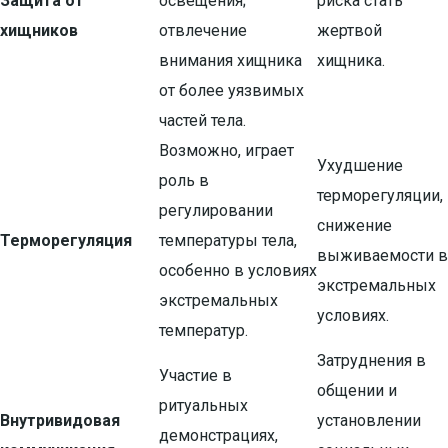
Защита от
освещения;
риска стать
хищников
отвлечение
жертвой
внимания хищника
хищника.
от более уязвимых
частей тела.
Возможно, играет
Ухудшение
роль в
терморегуляции,
регулировании
снижение
Терморегуляция
температуры тела,
выживаемости в
особенно в условиях
экстремальных
экстремальных
условиях.
температур.
Затруднения в
Участие в
общении и
ритуальных
Внутривидовая
установлении
демонстрациях,