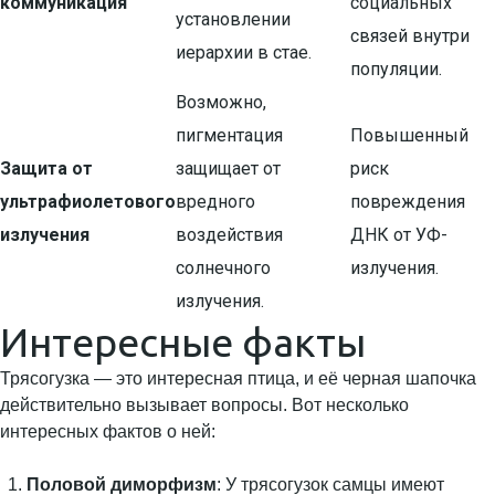
коммуникация
социальных
установлении
связей внутри
иерархии в стае.
популяции.
Возможно,
пигментация
Повышенный
Защита от
защищает от
риск
ультрафиолетового
вредного
повреждения
излучения
воздействия
ДНК от УФ-
солнечного
излучения.
излучения.
Интересные факты
Трясогузка — это интересная птица, и её черная шапочка
действительно вызывает вопросы. Вот несколько
интересных фактов о ней:
Половой диморфизм
: У трясогузок самцы имеют