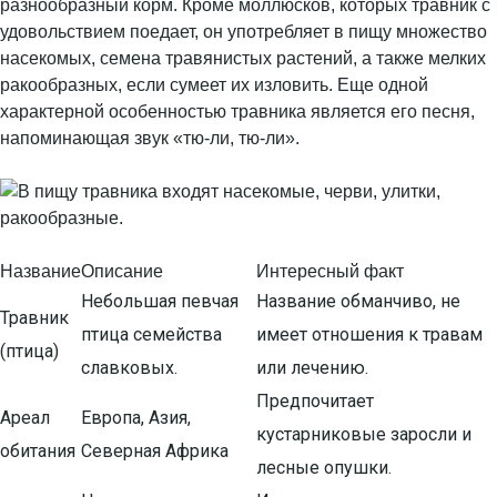
разнообразный корм. Кроме моллюсков, которых травник с
удовольствием поедает, он употребляет в пищу множество
насекомых, семена травянистых растений, а также мелких
ракообразных, если сумеет их изловить. Еще одной
характерной особенностью травника является его песня,
напоминающая звук «тю-ли, тю-ли».
Название
Описание
Интересный факт
Небольшая певчая
Название обманчиво, не
Травник
птица семейства
имеет отношения к травам
(птица)
славковых.
или лечению.
Предпочитает
Ареал
Европа, Азия,
кустарниковые заросли и
обитания
Северная Африка
лесные опушки.