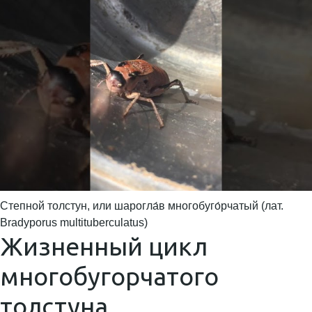
Степной толстун, или шарогла́в многобуго́рчатый (лат.
Bradyporus multituberculatus)
Жизненный цикл
многобугорчатого
толстуна