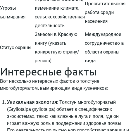
Просветительская
Угрозы
изменение климата,
работа среди
вымирания
сельскохозяйственная
населения
деятельность
Занесен в Красную
Международное
книгу (указать
сотрудничество в
Статус охраны
конкретную страну/
области охраны
регион)
вида
Интересные факты
Вот несколько интересных фактов о толстуне
многобугорчатом, вымирающем виде кузнечиков:
Уникальная экология
: Толстун многобугорчатый
(Gryllotalpa gryllotalpa) обитает в специфических
экосистемах, таких как влажные луга и поля, где он
играет важную роль в поддержании здоровья почвы.
Его деятельность по рытью нор способствует аэрации и