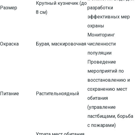
Крупный кузнечик (до
Размер
разработки
8 см)
эффективных мер
охраны
Мониторинг
Окраска
Бурая, маскировочная
численности
популяции
Проведение
мероприятий по
восстановлению и
сохранению мест
Питание
Растительноядный
обитания
(управление
пастбищами, борьба
с пожарами)
Утрата мест обитания,