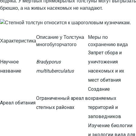
бодяка. У мертвых прямокрылых толстуны могут выгрызать
брюшко, а на живых насекомых не нападают.
Описание у Толстуна
Меры по
Характеристика
многобугорчатого
сохранению вида
Запрет сбора и
Научное
Bradyporus
уничтожения
название
multituberculatus
насекомых и их
мест обитания
Создание
Ограниченный ареал в
охраняемых
Ареал обитания
степных районах
территорий и
заповедников
Изучение биологии
и экологии вида для