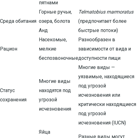
пятнами
Горные ручьи,
Telmatobius marmoratus
Среда обитания
озера, болота
(предпочитает более
Анд
быстрые потоки)
Насекомые,
Разнообразен в
Рацион
мелкие
зависимости от вида и
беспозвоночные
доступности пищи
Многие виды —
уязвимые, находящиеся
Многие виды
под угрозой
Статус
находятся под
исчезновения или
сохранения
угрозой
критически находящиеся
исчезновения
под угрозой
исчезновения (IUCN)
Яйца
Разные виды могут