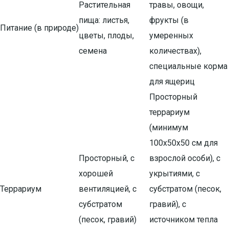
Растительная
травы, овощи,
пища: листья,
фрукты (в
Питание (в природе)
цветы, плоды,
умеренных
семена
количествах),
специальные корма
для ящериц
Просторный
террариум
(минимум
100х50х50 см для
Просторный, с
взрослой особи), с
хорошей
укрытиями, с
Террариум
вентиляцией, с
субстратом (песок,
субстратом
гравий), с
(песок, гравий)
источником тепла