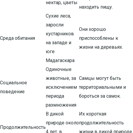
нектар, цветы
находить пищу.
Сухие леса,
заросли
Они хорошо
кустарников
Среда обитания
приспособлены к
на западе и
жизни на деревьях.
юге
Мадагаскара
Одиночные
животные, за
Самцы могут быть
Социальное
исключением
территориальными и
поведение
периода
бороться за самок.
размножения
В дикой
Их короткая
природе около
продолжительность
Продолжительность
4 лет, в
жизни в дикой природе