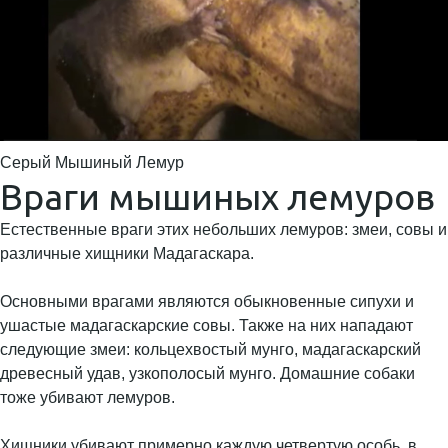
Серый Мышиный Лемур
Враги мышиных лемуров
Естественные враги этих небольших лемуров: змеи, совы и
различные хищники Мадагаскара.
Основными врагами являются обыкновенные сипухи и
ушастые мадагаскарские совы. Также на них нападают
следующие змеи: кольцехвостый мунго, мадагаскарский
древесный удав, узкополосый мунго. Домашние собаки
тоже убивают лемуров.
Хищники убивают примерно каждую четвертую особь, в