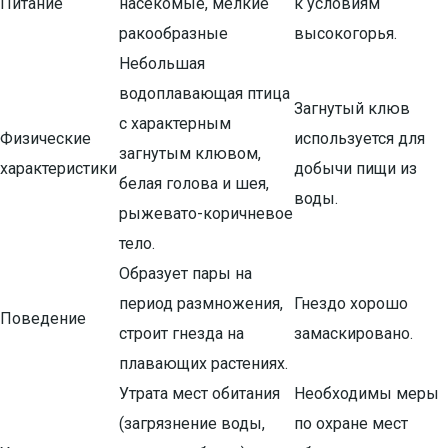
Питание
насекомые, мелкие
к условиям
ракообразные
высокогорья.
Небольшая
водоплавающая птица
Загнутый клюв
с характерным
Физические
используется для
загнутым клювом,
характеристики
добычи пищи из
белая голова и шея,
воды.
рыжевато-коричневое
тело.
Образует пары на
период размножения,
Гнездо хорошо
Поведение
строит гнезда на
замаскировано.
плавающих растениях.
Утрата мест обитания
Необходимы меры
(загрязнение воды,
по охране мест