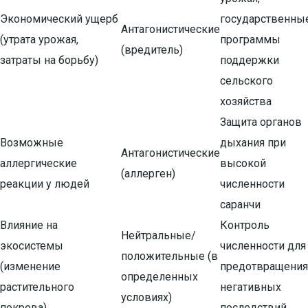
Экономический ущерб
государственны
Антагонистические
(утрата урожая,
программы
(вредитель)
затраты на борьбу)
поддержки
сельского
хозяйства
Защита органов
Возможные
дыхания при
Антагонистические
аллергические
высокой
(аллерген)
реакции у людей
численности
саранчи
Влияние на
Контроль
Нейтральные/
экосистемы
численности для
положительные (в
(изменение
предотвращения
определенных
растительного
негативных
условиях)
покрова)
последствий