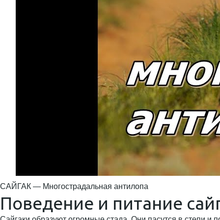
САЙГАК — Многострадальная антилопа
Поведение и питание сай
Сайгаки образуют огромные стада. Они пасутся в степи и 