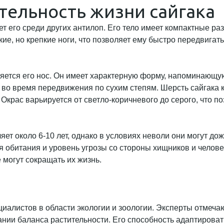
тельность жизни сайгака
 его среди других антилоп. Его тело имеет компактные разм
ткие, но крепкие ноги, что позволяет ему быстро передвига
яется его нос. Он имеет характерную форму, напоминающую
во время передвижения по сухим степям. Шерсть сайгака ко
Окрас варьируется от светло-коричневого до серого, что п
яет около 6-10 лет, однако в условиях неволи они могут д
обитания и уровень угрозы со стороны хищников и человека
могут сокращать их жизнь.
циалистов в области экологии и зоологии. Эксперты отмеча
ании баланса растительности. Его способность адаптирова