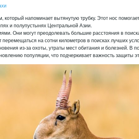
ахи
м, который напоминает вытянутую трубку. Этот нос помогае
епях и полупустынях Центральной Азии.
ями. Они могут преодолевать большие расстояния в поиска
т перемещаться на сотни километров в поисках лучших усло
зновения из-за охоты, утраты мест обитания и болезней. В 
новлению популяции, что подчеркивает важность защиты эт