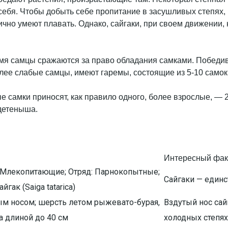
я себя. Чтобы добыть себе пропитание в засушливых степях
ично умеют плавать. Однако, сайгаки, при своем движении,
емя самцы сражаются за право обладания самками. Победив
лее слабые самцы, имеют гаремы, состоящие из 5-10 самок
е самки приносят, как правило одного, более взрослые, —
 детеныша.
Интересный фак
: Млекопитающие; Отряд: Парнокопытные;
Сайгаки — един
гак (Saiga tatarica)
ым носом; шерсть летом рыжевато-бурая,
Вздутый нос сай
а длиной до 40 см
холодных степях