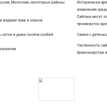
Россия, Монголия, некоторые районы
Исторически аре
изменения среды
Сайгаки могут п
и видами трав и злаков
промежуток врем
 сотни и даже тысячи особей
Самки с детены
Численность сай
езновения
браконьерства и