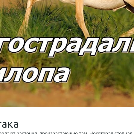
гака
поедают растения, произрастающие там. Некоторая степная 