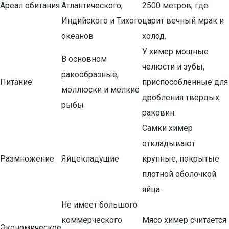
Ареал обитания
Атлантического,
2500 метров, где
Индийского и Тихого
царит вечный мрак и
океанов
холод.
У химер мощные
В основном
челюсти и зубы,
ракообразные,
Питание
приспособленные для
моллюски и мелкие
дробления твердых
рыбы
раковин.
Самки химер
откладывают
Размножение
Яйцекладущие
крупные, покрытые
плотной оболочкой
яйца.
Не имеет большого
коммерческого
Мясо химер считается
Экономическое