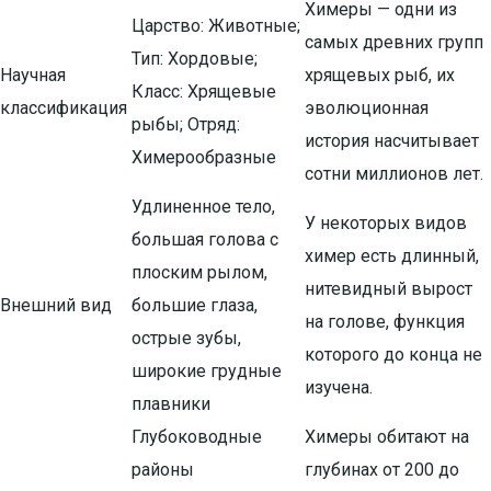
Химеры — одни из
Царство: Животные;
самых древних групп
Тип: Хордовые;
Научная
хрящевых рыб, их
Класс: Хрящевые
классификация
эволюционная
рыбы; Отряд:
история насчитывает
Химерообразные
сотни миллионов лет.
Удлиненное тело,
У некоторых видов
большая голова с
химер есть длинный,
плоским рылом,
нитевидный вырост
Внешний вид
большие глаза,
на голове, функция
острые зубы,
которого до конца не
широкие грудные
изучена.
плавники
Глубоководные
Химеры обитают на
районы
глубинах от 200 до