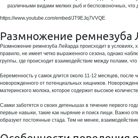
различными видами мелких рыб и беспозвоночных, что 
https://www.youtube.com/embed/JT9EJq7VVQE
Размножение ремнезуба 
Размножение ремнезуба Лейарда происходит в условиях, ха
правило, не имеет четко выраженного сезона, однако наб
группы, где происходит взаимодействие между полами, что
Беременность у самок длится около 11-12 месяцев, после ч
новорожденного от потенциальных хищников. Новорожденны
материнского молока, которое содержит высокое количеств
Самки заботятся о своих детенышах в течение первого год
первые навыки, такие как ныряние и поиск пищи. Важно отме
образуют постоянные стада. Тем не менее, взаимодействи
Особенности поведения 