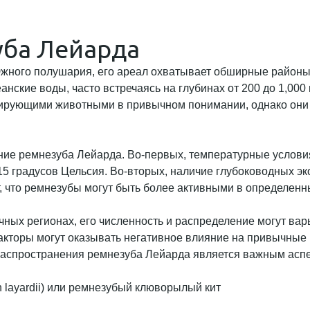
уба Лейарда
жного полушария, его ареал охватывает обширные районы
анские воды, часто встречаясь на глубинах от 200 до 1,000
рирующими животными в привычном понимании, однако они 
ие ремнезуба Лейарда. Во-первых, температурные условия
15 градусов Цельсия. Во-вторых, наличие глубоководных эк
 что ремнезубы могут быть более активными в определенн
чных регионах, его численность и распределение могут вар
факторы могут оказывать негативное влияние на привычные 
аспространения ремнезуба Лейарда является важным аспек