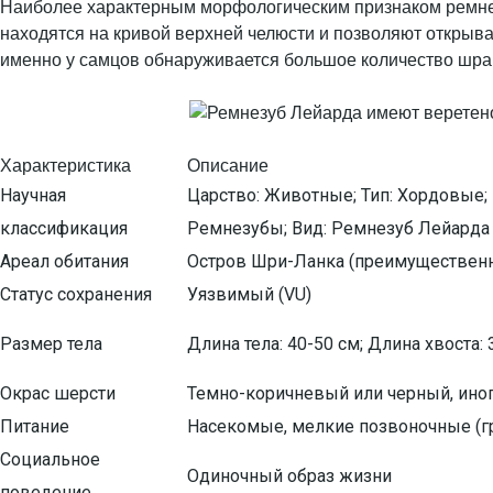
Наиболее характерным морфологическим признаком ремнезу
находятся на кривой верхней челюсти и позволяют открыват
именно у самцов обнаруживается большое количество шра
Характеристика
Описание
Научная
Царство: Животные; Тип: Хордовые;
классификация
Ремнезубы; Вид: Ремнезуб Лейарда
Ареал обитания
Остров Шри-Ланка (преимущественн
Статус сохранения
Уязвимый (VU)
Размер тела
Длина тела: 40-50 см; Длина хвоста: 
Окрас шерсти
Темно-коричневый или черный, ино
Питание
Насекомые, мелкие позвоночные (г
Социальное
Одиночный образ жизни
поведение