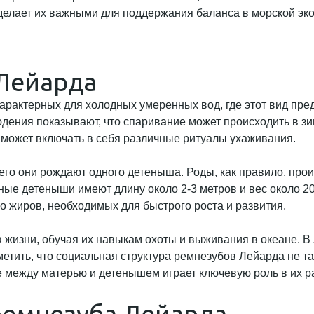
делает их важными для поддержания баланса в морской эко
Лейарда
рактерных для холодных умеренных вод, где этот вид пред
людения показывают, что спаривание может происходить в 
 может включать в себя различные ритуалы ухаживания.
его они рождают одного детеныша. Роды, как правило, прои
е детеныши имеют длину около 2-3 метров и вес около 20
о жиров, необходимых для быстрого роста и развития.
а жизни, обучая их навыкам охоты и выживания в океане. 
тить, что социальная структура ремнезубов Лейарда не так 
е между матерью и детенышем играет ключевую роль в их р
ремнезуба Лейарда