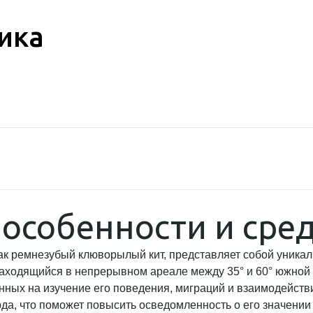
ика
 особенности и сре
 как ремнезубый клюворылый кит, представляет собой уник
аходящийся в непрерывном ареале между 35° и 60° южной ш
нных на изучение его поведения, миграций и взаимодейств
да, что поможет повысить осведомленность о его значении