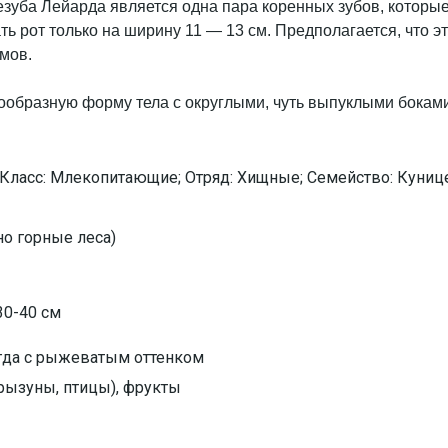
ба Лейарда является одна пара коренных зубов, которые 
ь рот только на ширину 11 — 13 см. Предполагается, что э
мов.
 Класс: Млекопитающие; Отряд: Хищные; Семейство: Куниц
о горные леса)
30-40 см
гда с рыжеватым оттенком
рызуны, птицы), фрукты