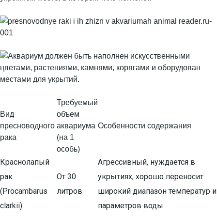
Требуемый
Вид
объем
пресноводного
аквариума
Особенности содержания
рака
(на 1
особь)
Краснолапый
Агрессивный, нуждается в
рак
От 30
укрытиях, хорошо переносит
(Procambarus
литров
широкий диапазон температур и
clarkii)
параметров воды.