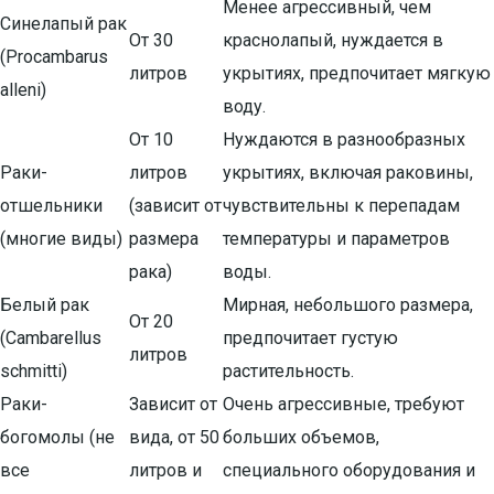
Менее агрессивный, чем
Синелапый рак
От 30
краснолапый, нуждается в
(Procambarus
литров
укрытиях, предпочитает мягкую
alleni)
воду.
От 10
Нуждаются в разнообразных
Раки-
литров
укрытиях, включая раковины,
отшельники
(зависит от
чувствительны к перепадам
(многие виды)
размера
температуры и параметров
рака)
воды.
Белый рак
Мирная, небольшого размера,
От 20
(Cambarellus
предпочитает густую
литров
schmitti)
растительность.
Раки-
Зависит от
Очень агрессивные, требуют
богомолы (не
вида, от 50
больших объемов,
все
литров и
специального оборудования и