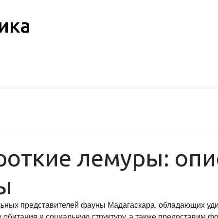
ика
роткие лемуры: опи
ы
альных представителей фауны Мадагаскара, обладающих уд
 обитания и социальную структуру, а также предоставим фо