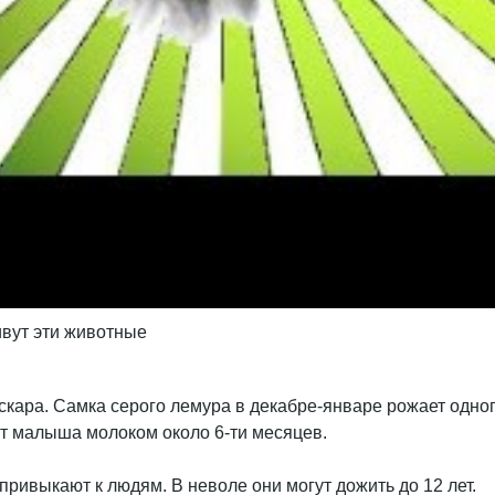
ивут эти животные
кара. Самка серого лемура в декабре-январе рожает одног
т малыша молоком около 6-ти месяцев.
ивыкают к людям. В неволе они могут дожить до 12 лет.