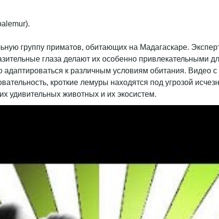
ьную группу приматов, обитающих на Мадагаскаре. Эксперт
азительные глаза делают их особенно привлекательными д
ю адаптироваться к различным условиям обитания. Видео с
овательность, кроткие лемуры находятся под угрозой исчез
х удивительных животных и их экосистем.