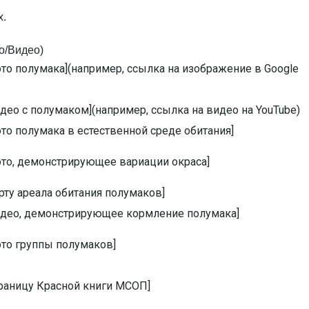
о/Видео)
ото полумака](например, ссылка на изображение в Google
идео с полумаком](например, ссылка на видео на YouTube)
ото полумака в естественной среде обитания]
ото, демонстрирующее вариации окраса]
арту ареала обитания полумаков]
видео, демонстрирующее кормление полумака]
ото группы полумаков]
траницу Красной книги МСОП]