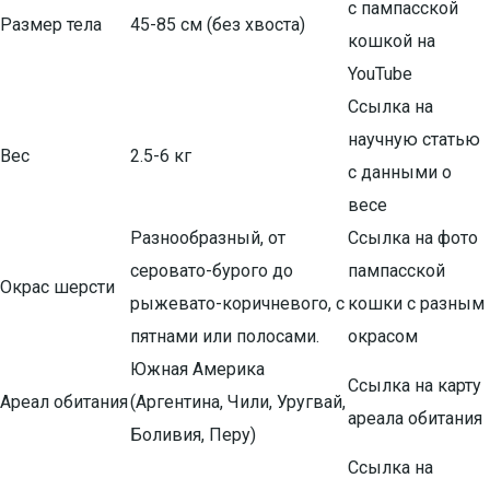
с пампасской
Размер тела
45-85 см (без хвоста)
кошкой на
YouTube
Ссылка на
научную статью
Вес
2.5-6 кг
с данными о
весе
Разнообразный, от
Ссылка на фото
серовато-бурого до
пампасской
Окрас шерсти
рыжевато-коричневого, с
кошки с разным
пятнами или полосами.
окрасом
Южная Америка
Ссылка на карту
Ареал обитания
(Аргентина, Чили, Уругвай,
ареала обитания
Боливия, Перу)
Ссылка на