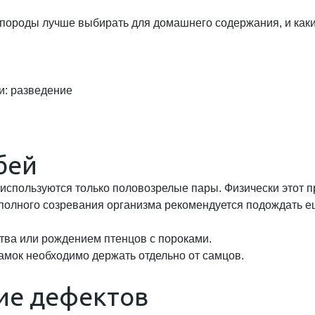
ие породы лучше выбирать для домашнего содержания, и ка
и: разведение
бей
спользуются только половозрелые пары. Физически этот пр
полного созревания организма рекомендуется подождать е
тва или рождением птенцов с пороками.
амок необходимо держать отдельно от самцов.
ие дефектов