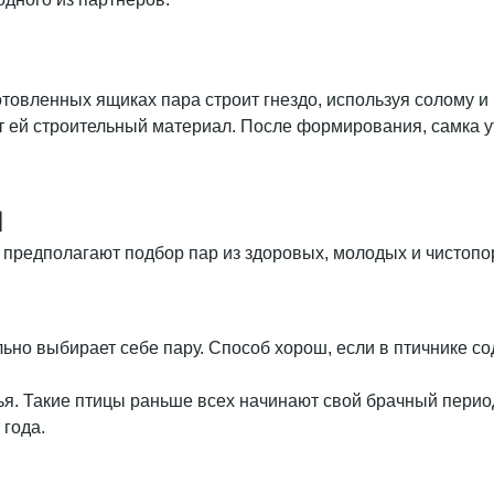
товленных ящиках пара строит гнездо, используя солому и 
т ей строительный материал. После формирования, самка ут
я
предполагают подбор пар из здоровых, молодых и чистопо
льно выбирает себе пару. Способ хорош, если в птичнике с
емья. Такие птицы раньше всех начинают свой брачный пери
года.