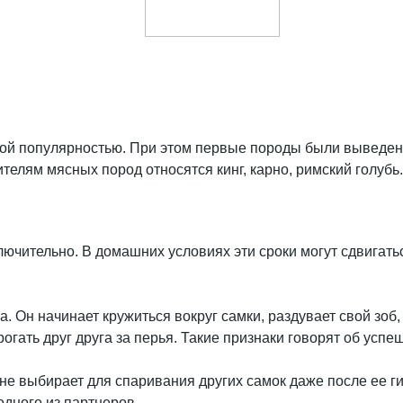
шой популярностью. При этом первые породы были выведены
телям мясных пород относятся кинг, карно, римский голубь.
ючительно. В домашних условиях эти сроки могут сдвигатьс
Он начинает кружиться вокруг самки, раздувает свой зоб, 
огать друг друга за перья. Такие признаки говорят об усп
е выбирает для спаривания других самок даже после ее ги
одного из партнеров.