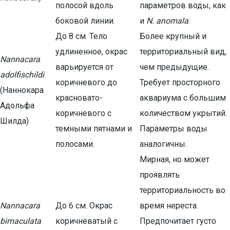
полосой вдоль
параметров воды, как
боковой линии.
и
N. anomala
.
До 8 см. Тело
Более крупный и
удлиненное, окрас
территориальный вид,
Nannacara
варьируется от
чем предыдущие.
adolfischildi
коричневого до
Требует просторного
(Наннокара
красновато-
аквариума с большим
Адольфа
коричневого с
количеством укрытий.
Шилда)
темными пятнами и
Параметры воды
полосами.
аналогичны.
Мирная, но может
проявлять
территориальность во
Nannacara
До 6 см. Окрас
время нереста.
bimaculata
коричневатый с
Предпочитает густо