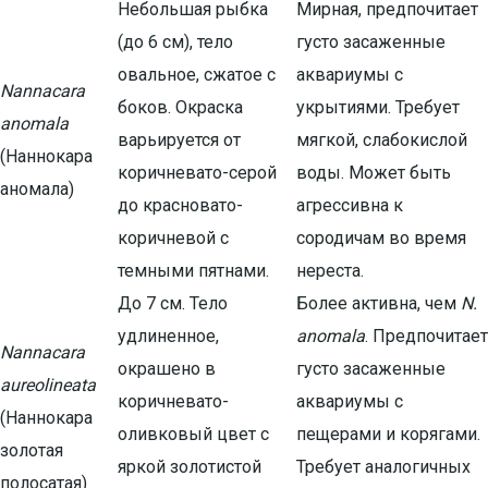
Небольшая рыбка
Мирная, предпочитает
(до 6 см), тело
густо засаженные
овальное, сжатое с
аквариумы с
Nannacara
боков. Окраска
укрытиями. Требует
anomala
варьируется от
мягкой, слабокислой
(Наннокара
коричневато-серой
воды. Может быть
аномала)
до красновато-
агрессивна к
коричневой с
сородичам во время
темными пятнами.
нереста.
До 7 см. Тело
Более активна, чем
N.
удлиненное,
anomala
. Предпочитает
Nannacara
окрашено в
густо засаженные
aureolineata
коричневато-
аквариумы с
(Наннокара
оливковый цвет с
пещерами и корягами.
золотая
яркой золотистой
Требует аналогичных
полосатая)