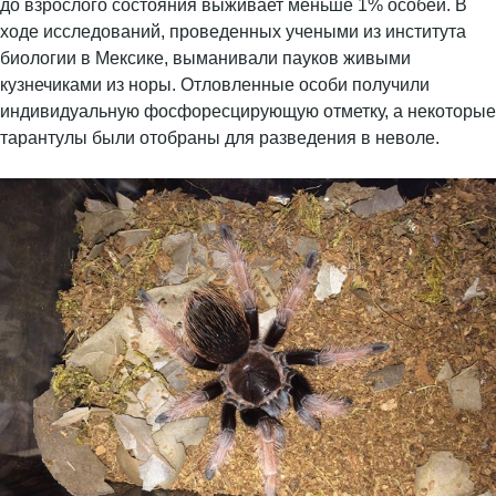
до взрослого состояния выживает меньше 1% особей. В
ходе исследований, проведенных учеными из института
биологии в Мексике, выманивали пауков живыми
кузнечиками из норы. Отловленные особи получили
индивидуальную фосфоресцирующую отметку, а некоторые
тарантулы были отобраны для разведения в неволе.