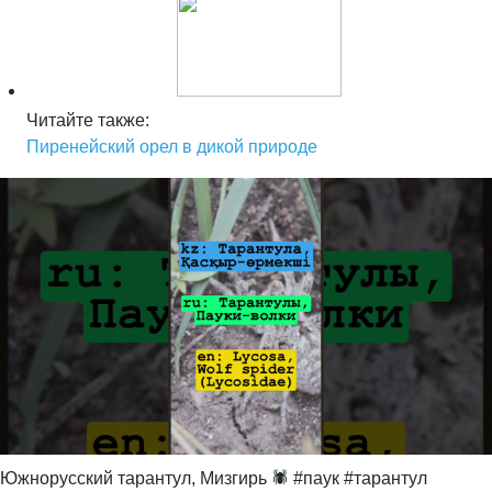
Читайте также:
Пиренейский орел в дикой природе
Южнорусский тарантул, Мизгирь 🕷️ #паук #тарантул