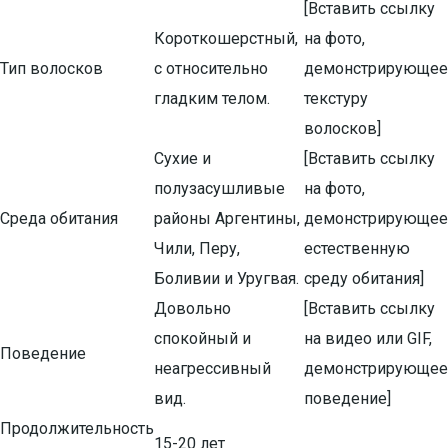
[Вставить ссылку
Короткошерстный,
на фото,
Тип волосков
с относительно
демонстрирующее
гладким телом.
текстуру
волосков]
Сухие и
[Вставить ссылку
полузасушливые
на фото,
Среда обитания
районы Аргентины,
демонстрирующее
Чили, Перу,
естественную
Боливии и Уругвая.
среду обитания]
Довольно
[Вставить ссылку
спокойный и
на видео или GIF,
Поведение
неагрессивный
демонстрирующее
вид.
поведение]
Продолжительность
15-20 лет